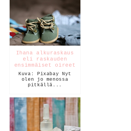
Ihana alkuraskaus
eli raskauden
ensimmäiset oireet
Kuva: Pixabay Nyt
olen jo menossa
pitkällä...