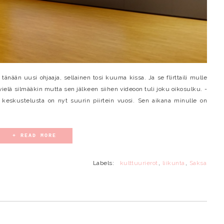
li tänään uusi ohjaaja, sellainen tosi kuuma kissa. Ja se flirttaili mulle
 vielä silmääkin mutta sen jälkeen siihen videoon tuli joku oikosulku. -
tä keskustelusta on nyt suurin piirtein vuosi. Sen aikana minulle on
+ READ MORE
Labels:
kulttuurierot
,
liikunta
,
Saksa