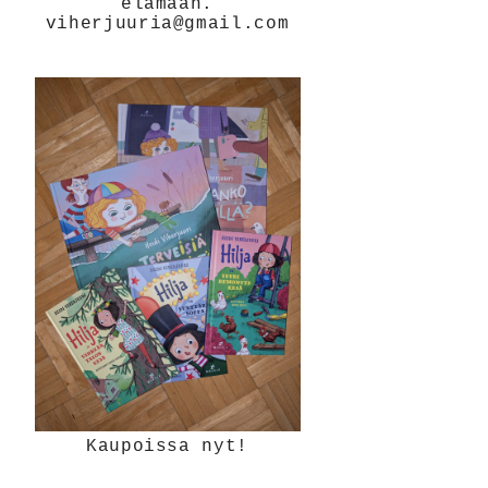
elämään.
viherjuuria@gmail.com
Kaupoissa nyt!