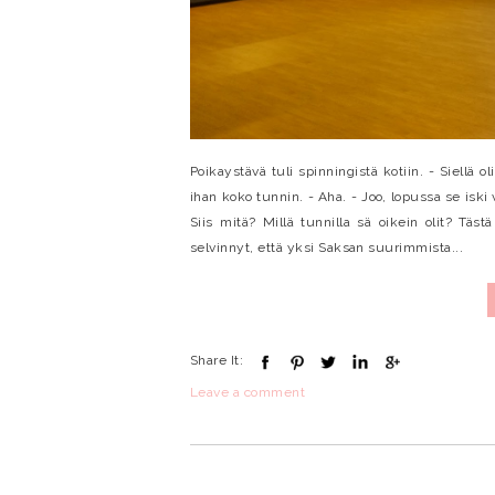
Poikaystävä tuli spinningistä kotiin. - Siellä o
ihan koko tunnin. - Aha. - Joo, lopussa se iski
Siis mitä? Millä tunnilla sä oikein olit? Täs
selvinnyt, että yksi Saksan suurimmista...
Share It:
Leave a comment