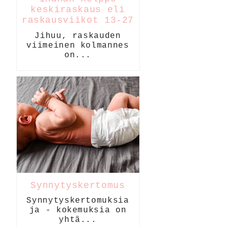
keskiraskaus eli
raskausviikot 13-27
Jihuu, raskauden
viimeinen kolmannes
on...
Synnytyskertomus
Synnytyskertomuksia
ja - kokemuksia on
yhtä...