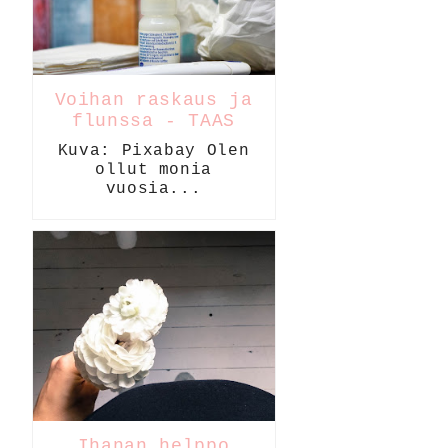
Voihan raskaus ja
flunssa - TAAS
Kuva: Pixabay Olen
ollut monia
vuosia...
Ihanan helppo