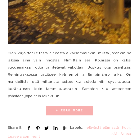
Olen kirjoittanut tästä aiheesta aikaisemminkin, mutta jotenkin se
jaksaa aina vain innostaa. Nimittäin sää. Kölnissä on kaksi
vuodenaikaa, jotka vaihtelevat viikottain. Joskus jopa päivittäin.
Reininlaaksossa vallitsee kylmempi ja lämpimämpi aika. On
mahdollista, että mittarissa seisoo +12 astetta niin syyskuussa,
kesäkuussa kuin tammikuussakin. Samaten +20 asteeseen
päästään jopa näin lokakuun...
+ READ MORE
Share It:
Labels:
elävästä elämästä
,
Köln
,
sää
,
Saksa
Leave a comment