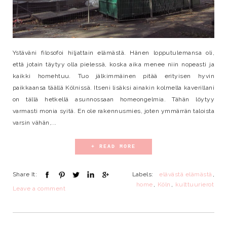
Ystäväni filosofoi hiljattain elämästä. Hänen lopputulemansa oli,
että jotain täytyy olla pielessä, koska aika menee niin nopeasti ja
kaikki homehtuu. Tuo jälkimmäinen pitää erityisen hyvin
paikkaansa täällä Kölnissä. Itseni lisäksi ainakin kolmella kaverillani
on tällä hetkellä asunnossaan homeongelmia. Tähän löytyy
varmasti monia syitä. En ole rakennusmies, joten ymmärrän taloista
varsin vähän,...
+ READ MORE
Share It:
Labels:
elävästä elämästä
,
home
,
Köln
,
kulttuurierot
Leave a comment