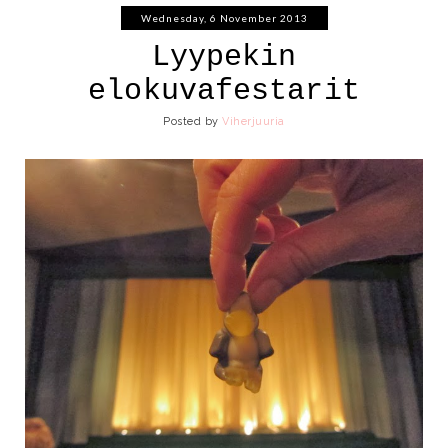
Wednesday, 6 November 2013
Lyypekin
elokuvafestarit
Posted by
Viherjuuria