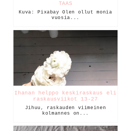
TAAS
Kuva: Pixabay Olen ollut monia
vuosia...
Ihanan helppo keskiraskaus eli
raskausviikot 13-27
Jihuu, raskauden viimeinen
kolmannes on...