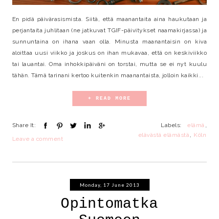
En pidä päivärasismista. Siitä, että maanantaita aina haukutaan ja
perjantaita juhlitaan (ne jatkuvat TGIF-päivitykset naamakirjassa) ja
sunnuntaina on ihana vaan olla. Minusta maanantaisin on kiva
aloittaa uusi viikko ja joskus on ihan mukavaa, että on keskiviikko
tai lauantai. Oma inhokkipäiväni on torstai, mutta se ei nyt kuulu
tähän. Tämä tarinani kertoo kuitenkin maanantaista, jolloin kaikki...
+ READ MORE
Share It:
Labels:
elämä
,
elävästä elämästä
,
Köln
Leave a comment
Monday, 17 June 2013
Opintomatka