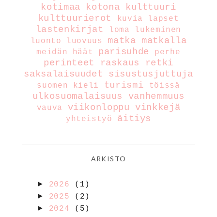
kotimaa
kotona
kulttuuri
kulttuurierot
kuvia
lapset
lastenkirjat
loma
lukeminen
matka
matkalla
luonto
luovuus
parisuhde
meidän häät
perhe
perinteet
raskaus
retki
saksalaisuudet
sisustusjuttuja
turismi
suomen kieli
töissä
ulkosuomalaisuus
vanhemmuus
viikonloppu
vinkkejä
vauva
äitiys
yhteistyö
ARKISTO
►
2026
(1)
►
2025
(2)
►
2024
(5)