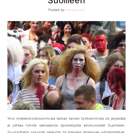
Suomeen
Posted by
Viherjuuria
Yksi mielenkiintoisimmista tämän talven työhommista oli järjestää
ja johtaa ryhmä saksalaisia opiskelijoita ekskursiolle Suomeen.
Suunnittelin syksyllä sellaista 20-hengen leppoisaa ryhmämatkaa.