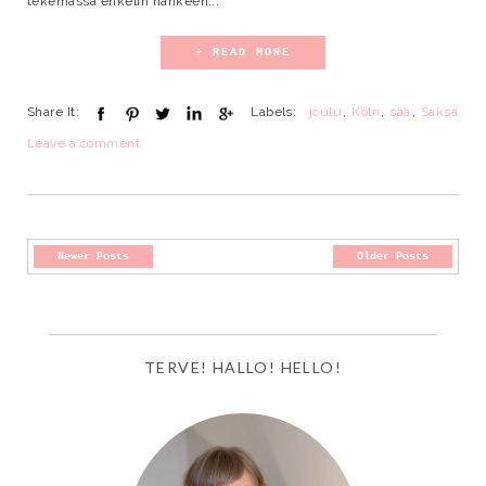
tekemässä enkelin hankeen...
+ READ MORE
Share It:
Labels:
joulu
,
Köln
,
sää
,
Saksa
Leave a comment
Newer Posts
Older Posts
TERVE! HALLO! HELLO!