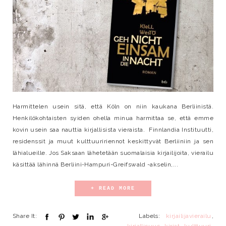
Harmittelen usein sitä, että Köln on niin kaukana Berliinistä.
Henkilökohtaisten syiden ohella minua harmittaa se, että emme
kovin usein saa nauttia kirjallisista vieraista. Finnlandia Instituutti,
residenssit ja muut kulttuuririennot keskittyvät Berliiniin ja sen
lähialueille. Jos Saksaan lähetetään suomalaisia kirjailijoita, vierailu
käsittää lähinnä Berliini-Hampuri-Greifswald -akselin,...
+ READ MORE
Share It:
Labels:
kirjailijavierailu
,