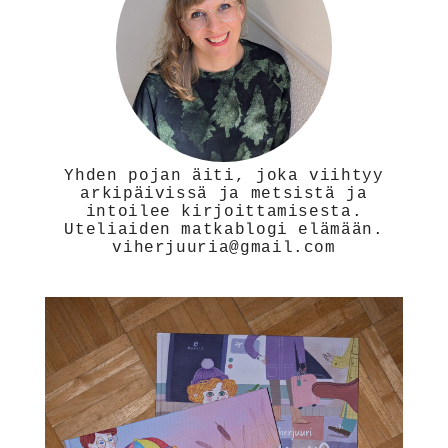
Yhden pojan äiti, joka viihtyy
arkipäivissä ja metsistä ja
intoilee kirjoittamisesta.
Uteliaiden matkablogi elämään.
viherjuuria@gmail.com