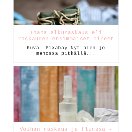
Ihana alkuraskaus eli
raskauden ensimmäiset oireet
Kuva: Pixabay Nyt olen jo
menossa pitkällä...
Voihan raskaus ja flunssa -