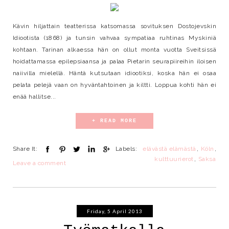
Kävin hiljattain teatterissa katsomassa sovituksen Dostojevskin
Idiootista (1868) ja tunsin vahvaa sympatiaa ruhtinas Myskiniä
kohtaan. Tarinan alkaessa hän on ollut monta vuotta Sveitsissä
hoidattamassa epilepsiaansa ja palaa Pietarin seurapiireihin iloisen
naiivilla mielellä. Häntä kutsutaan idiootiksi, koska hän ei osaa
pelata pelejä vaan on hyväntahtoinen ja kiltti. Loppua kohti hän ei
enää hallitse...
+ READ MORE
Share It:
Labels:
elävästä elämästä
,
Köln
,
kulttuurierot
,
Saksa
Leave a comment
Friday, 5 April 2013