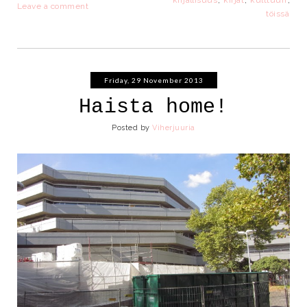
kirjallisuus
,
kirjat
,
kulttuuri
,
Leave a comment
töissä
Friday, 29 November 2013
Haista home!
Posted by
Viherjuuria