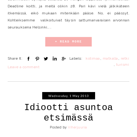
Deadline koitti, ja meitä olikin 28. Pari kävi vielä jälkikäteen
itkemässä, eikö mukaan mitenkään pääse. No, ei päässyt.
Kohteiksemme valikoituivat täysin sattumanvaraisen arvonnan
seurauksena Helsinki,...
+ READ MORE
Share It:
Labels:
kotimaa
,
matkalla
,
retki
,
turismi
Leave a comment
Wednesday, 1 May 2013
Idiootti asuntoa
etsimässä
Posted by
Viherjuuria