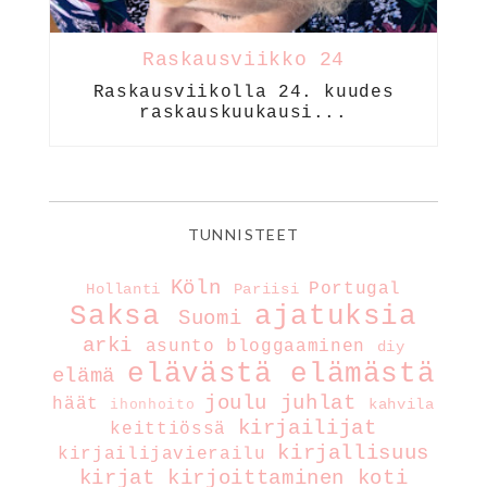
Raskausviikko 24
Raskausviikolla 24. kuudes
raskauskuukausi...
TUNNISTEET
Köln
Portugal
Hollanti
Pariisi
Saksa
ajatuksia
Suomi
arki
asunto
bloggaaminen
diy
elävästä elämästä
elämä
joulu
juhlat
häät
kahvila
ihonhoito
kirjailijat
keittiössä
kirjallisuus
kirjailijavierailu
kirjat
kirjoittaminen
koti