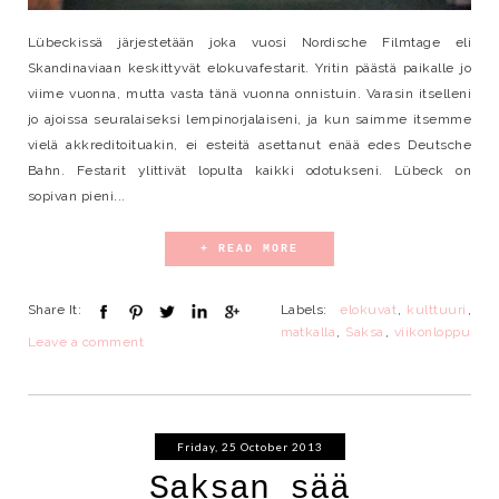
Lübeckissä järjestetään joka vuosi Nordische Filmtage eli
Skandinaviaan keskittyvät elokuvafestarit. Yritin päästä paikalle jo
viime vuonna, mutta vasta tänä vuonna onnistuin. Varasin itselleni
jo ajoissa seuralaiseksi lempinorjalaiseni, ja kun saimme itsemme
vielä akkreditoituakin, ei esteitä asettanut enää edes Deutsche
Bahn. Festarit ylittivät lopulta kaikki odotukseni. Lübeck on
sopivan pieni...
+ READ MORE
Share It:
Labels:
elokuvat
,
kulttuuri
,
matkalla
,
Saksa
,
viikonloppu
Leave a comment
Friday, 25 October 2013
Saksan sää