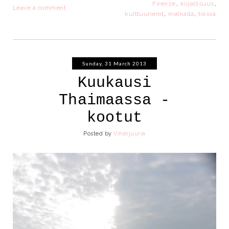
Firenze
,
kirjallisuus
,
Leave a comment
kulttuurierot
,
matkalla
,
töissä
Sunday, 31 March 2013
Kuukausi
Thaimaassa -
kootut
Posted by
Viherjuuria