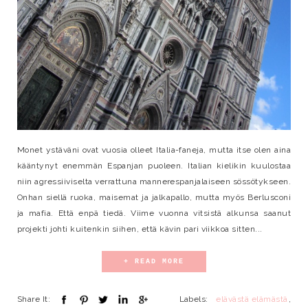
Monet ystäväni ovat vuosia olleet Italia-faneja, mutta itse olen aina
kääntynyt enemmän Espanjan puoleen. Italian kielikin kuulostaa
niin agressiiviselta verrattuna mannerespanjalaiseen sössötykseen.
Onhan siellä ruoka, maisemat ja jalkapallo, mutta myös Berlusconi
ja mafia. Että enpä tiedä. Viime vuonna vitsistä alkunsa saanut
projekti johti kuitenkin siihen, että kävin pari viikkoa sitten...
+ READ MORE
Share It:
Labels:
elävästä elämästä
,