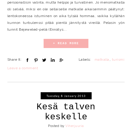
persoonallisin valinta, mutta helppo ja turvallinen. Jo menomatkalla
oli selvää, miksi en ole sellaiselle matkalle aikaisemmin päätynyt:
lentokoneessa istuminen on aika tylsää hommaa, vaikka kyllähän
kunnon turbulenssi pitää pientä jännitystä vireillä. Pelasin yön
tunnit Bejeweled-peliä (Ennätys...
+ READ MORE
Share It:
Labels:
matkalla
,
turismi
Leave a comment
Tuesday, 8 January 2013
Kesä talven
keskelle
Posted by
Viherjuuria