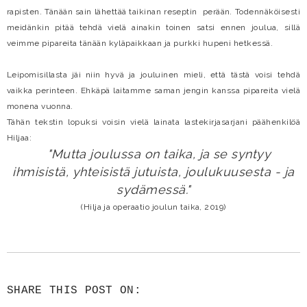
rapisten. Tänään sain lähettää taikinan reseptin perään. Todennäköisesti
meidänkin pitää tehdä vielä ainakin toinen satsi ennen joulua, sillä
veimme pipareita tänään kyläpaikkaan ja purkki hupeni hetkessä.
Leipomisillasta jäi niin hyvä ja jouluinen mieli, että tästä voisi tehdä
vaikka perinteen. Ehkäpä laitamme saman jengin kanssa pipareita vielä
monena vuonna.
Tähän tekstin lopuksi voisin vielä lainata lastekirjasarjani päähenkilöä
Hiljaa:
"Mutta joulussa on taika, ja se syntyy
ihmisistä, yhteisistä jutuista, joulukuusesta - ja
sydämessä."
(Hilja ja operaatio joulun taika, 2019)
SHARE THIS POST ON: