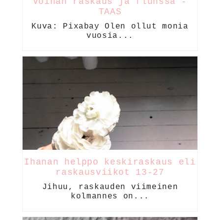
Voihan raskaus ja flunssa -
TAAS
Kuva: Pixabay Olen ollut monia
vuosia...
Ihanan helppo keskiraskaus eli
raskausviikot 13-27
Jihuu, raskauden viimeinen
kolmannes on...