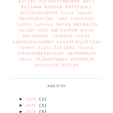
kirjat
kirjoittaminen
koti
kotimaa
kotona
kulttuuri
kulttuurierot
kuvia
lapset
lastenkirjat
loma
lukeminen
matka
matkalla
luonto
luovuus
parisuhde
meidän häät
perhe
perinteet
raskaus
retki
saksalaisuudet
sisustusjuttuja
turismi
suomen kieli
töissä
ulkosuomalaisuus
vanhemmuus
viikonloppu
vinkkejä
vauva
äitiys
yhteistyö
ARKISTO
►
2026
(1)
►
2025
(2)
►
2024
(5)