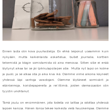
Ennen lasta olin kova puuhastelija. En ehkä leiponut useammin kuin
nykyään, mutta kaikenlaista askartelua, bullet journalia, korttien
tekemistä ja blogin somistamista oli aina menossa. Sitten sille ei enää
löytynyt aikaa tai se jäi (pikkulapsi)arjen alle. Mutta nyt lapsi on kolme
ja puoli, ja se alkaa olla jo aika kiva ikä. Olemme viime aikoina käyneet
yhdessä läpi vanhoja varastojani. Olemme löytäneet sormivärit ja
eläinleimoja, koristepapereita ja rei´ittimiä, joiden olemassaolon olin
tyystin unohtanut.
Tämä joulu on ensimmäinen, jota todella voi laittaa ja odottaa yhdessä
lapsen kanssa. Hänen ilonsa tekee kaikesta vielä hauskempaa. Olemme