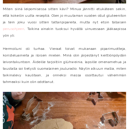
Miten siinä leipomisessa sitten kävi? Minua jännitti etukäteen sekin,
että kokeilin uutta reseptiä. Olen jo muutaman vuoden ollut gluteeniton
ja tein joku vuosi sitten tattaripipareita, mutta nyt etsin tällaisen
perusohjeen
. Taikina ainakin tuoksui hyvältä uinuessaan jääkaapissa
yön yli.
Hermoiluni oli turhaa. Vieraat toivat mukanaan piparimuotteja,
koristeluaineita ja iloisen mielen. Minä olin järjestänyt keittiönpöydän
leivontakuntoon. Äideille tarjoiltiin glühweinia, lapsille omenamehua ja
taustalla soi tietysti suomalainen jouluradio. Näytin alkuun mallia, miten
taikinalevy kaulitaan, ja onneksi massa osoittautui vähemmän
tahmeaksi kuin olin odottanut.