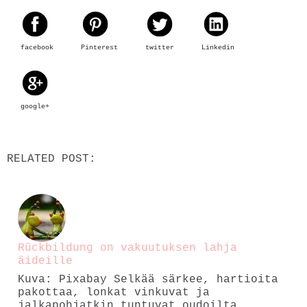
facebook
Pinterest
twitter
Linkedin
google+
RELATED POST:
Rückbildung on vakuutuksen lahja
äideille
Kuva: Pixabay Selkää särkee, hartioita
pakottaa, lonkat vinkuvat ja
jalkapohjatkin tuntuvat oudoilta.