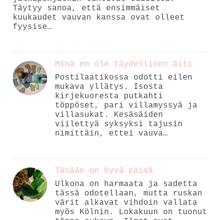
Täytyy sanoa, että ensimmäiset
kuukaudet vauvan kanssa ovat olleet
fyysise…
Minä en ole täydellinen äiti
Postilaatikossa odotti eilen
mukava yllätys. Isosta
kirjekuoresta putkahti
töppöset, pari villamyssyä ja
villasukat. Kesäsäiden
viilettyä syksyksi tajusin
nimittäin, ettei vauva…
Tänään on hyvä päivä
Ulkona on harmaata ja sadetta
tässä odotellaan, mutta ruskan
värit alkavat vihdoin vallata
myös Kölnin. Lokakuun on tuonut