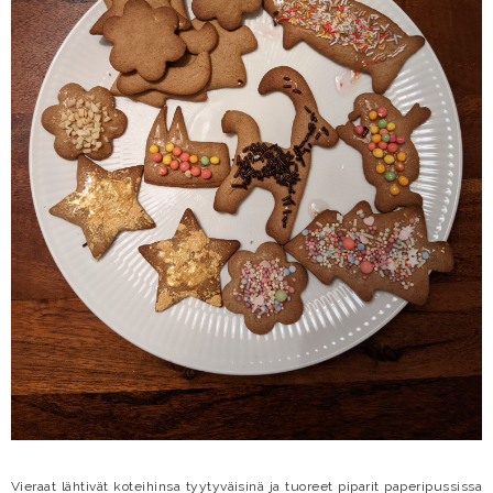
Vieraat lähtivät koteihinsa tyytyväisinä ja tuoreet piparit paperipussissa