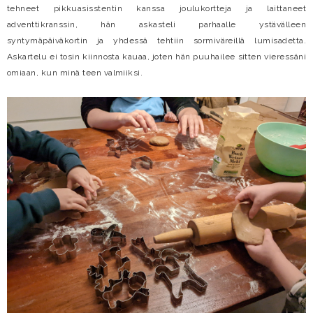
tehneet pikkuasisstentin kanssa joulukortteja ja laittaneet
adventtikranssin, hän askasteli parhaalle ystävälleen
syntymäpäiväkortin ja yhdessä tehtiin sormiväreillä lumisadetta.
Askartelu ei tosin kiinnosta kauaa, joten hän puuhailee sitten vieressäni
omiaan, kun minä teen valmiiksi.