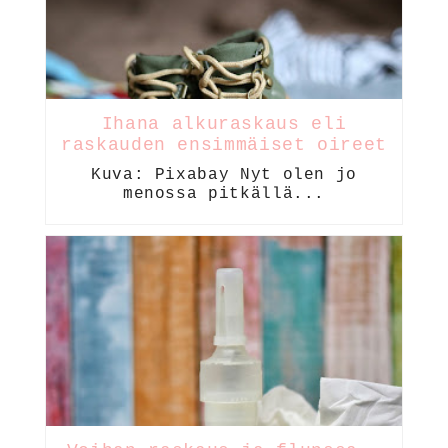
Ihana alkuraskaus eli
raskauden ensimmäiset oireet
Kuva: Pixabay Nyt olen jo
menossa pitkällä...