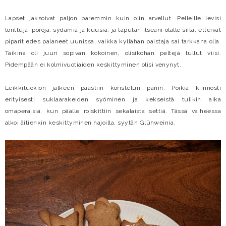
Lapset jaksoivat paljon paremmin kuin olin arvellut. Pelleille levisi
tonttuja, poroja, sydämiä ja kuusia, ja taputan itseäni olalle siitä, etteivät
piparit edes palaneet uunissa, vaikka kyllähän paistaja sai tarkkana olla.
Taikina oli juuri sopivan kokoinen, olisikohan peltejä tullut viisi.
Pidempään ei kolmivuotiaiden keskittyminen olisi venynyt.
Leikkituokion jälkeen päästiin koristelun pariin. Poikia kiinnosti
erityisesti suklaarakeiden syöminen ja kekseistä tulikin aika
omaperäisiä, kun päälle roiskittiin sekalaista settiä. Tässä vaiheessa
alkoi äitienkin keskittyminen hajoilla, syytän Glühweinia.