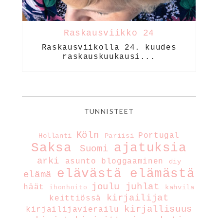
Raskausviikko 24
Raskausviikolla 24. kuudes
raskauskuukausi...
TUNNISTEET
Köln
Portugal
Hollanti
Pariisi
Saksa
ajatuksia
Suomi
arki
asunto
bloggaaminen
diy
elävästä elämästä
elämä
joulu
juhlat
häät
kahvila
ihonhoito
kirjailijat
keittiössä
kirjallisuus
kirjailijavierailu