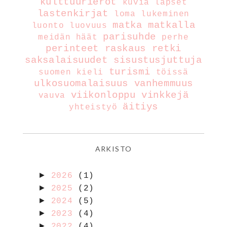
kulttuurierot
kuvia
lapset
lastenkirjat
loma
lukeminen
matka
matkalla
luonto
luovuus
parisuhde
meidän häät
perhe
perinteet
raskaus
retki
saksalaisuudet
sisustusjuttuja
turismi
suomen kieli
töissä
ulkosuomalaisuus
vanhemmuus
viikonloppu
vinkkejä
vauva
äitiys
yhteistyö
ARKISTO
►
2026
(1)
►
2025
(2)
►
2024
(5)
►
2023
(4)
►
2022
(4)