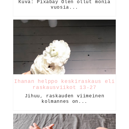
Kuva: Pixabay Olen ollut monia
vuosia...
Ihanan helppo keskiraskaus eli
raskausviikot 13-27
Jihuu, raskauden viimeinen
kolmannes on...