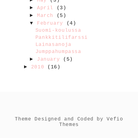
May
(3)
►
April
(3)
►
March
(5)
▼
February
(4)
Suomi-koulussa
Pankkitilifarssi
Lainasanoja
Jumppahumpassa
►
January
(5)
►
2010
(16)
Theme Designed and Coded by
Vefio
Themes