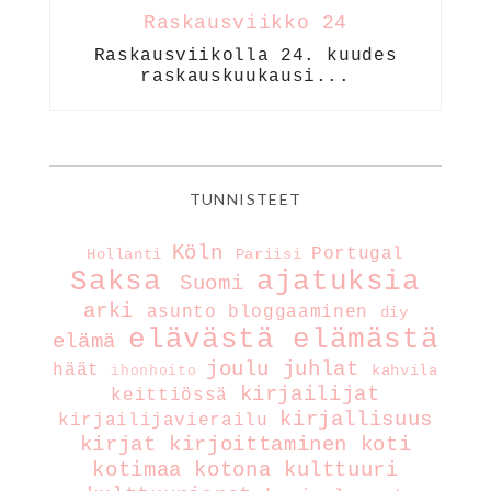
Raskausviikko 24
Raskausviikolla 24. kuudes
raskauskuukausi...
TUNNISTEET
Köln
Portugal
Hollanti
Pariisi
Saksa
ajatuksia
Suomi
arki
asunto
bloggaaminen
diy
elävästä elämästä
elämä
joulu
juhlat
häät
kahvila
ihonhoito
kirjailijat
keittiössä
kirjallisuus
kirjailijavierailu
kirjat
kirjoittaminen
koti
kotimaa
kotona
kulttuuri