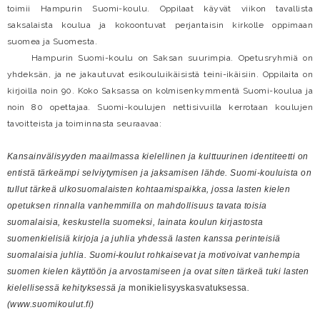
toimii Hampurin Suomi-koulu. Oppilaat käyvät viikon tavallista
saksalaista koulua ja kokoontuvat perjantaisin kirkolle oppimaan
suomea ja Suomesta.
Hampurin Suomi-koulu on Saksan suurimpia. Opetusryhmiä on
yhdeksän, ja ne jakautuvat esikouluikäisistä teini-ikäisiin. Oppilaita on
kirjoilla noin 90. Koko Saksassa on kolmisenkymmentä Suomi-koulua ja
noin 80 opettajaa. Suomi-koulujen nettisivuilla kerrotaan koulujen
tavoitteista ja toiminnasta seuraavaa:
Kansainvälisyyden maailmassa kielellinen ja kulttuurinen identiteetti on
entistä tärkeämpi selviytymisen ja jaksamisen lähde. Suomi-kouluista on
tullut tärkeä ulkosuomalaisten kohtaamispaikka
, jossa lasten kielen
opetuksen rinnalla vanhemmilla on mahdollisuus tavata toisia
suomalaisia, keskustella suomeksi, lainata koulun kirjastosta
suomenkielisiä kirjoja ja juhlia yhdessä lasten kanssa perinteisiä
suomalaisia juhlia. Suomi-koulut rohkaisevat ja motivoivat vanhempia
suomen kielen käyttöön ja arvostamiseen ja ovat siten tärkeä tuki lasten
kielellisessä kehityksessä ja
monikielisyyskasvatuksessa
.
(www.suomikoulut.fi)