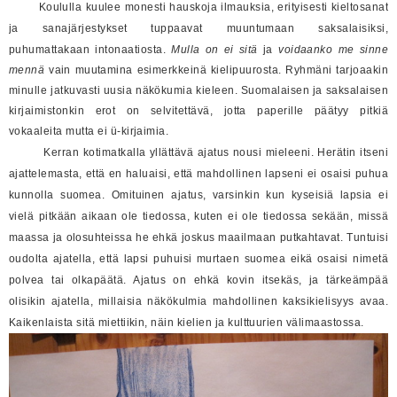
Koululla kuulee monesti hauskoja ilmauksia, erityisesti kieltosanat
ja sanajärjestykset tuppaavat muuntumaan saksalaisiksi,
puhumattakaan intonaatiosta.
Mulla on ei sitä
ja
voidaanko me sinne
mennä
vain muutamina esimerkkeinä kielipuurosta. Ryhmäni tarjoaakin
minulle jatkuvasti uusia näkökumia kieleen. Suomalaisen ja saksalaisen
kirjaimistonkin erot on selvitettävä, jotta paperille päätyy pitkiä
vokaaleita mutta ei ü-kirjaimia.
Kerran kotimatkalla yllättävä ajatus nousi mieleeni. Herätin itseni
ajattelemasta, että en haluaisi, että mahdollinen lapseni ei osaisi puhua
kunnolla suomea. Omituinen ajatus, varsinkin kun kyseisiä lapsia ei
vielä pitkään aikaan ole tiedossa, kuten ei ole tiedossa sekään, missä
maassa ja olosuhteissa he ehkä joskus maailmaan putkahtavat. Tuntuisi
oudolta ajatella, että lapsi puhuisi murtaen suomea eikä osaisi nimetä
polvea tai olkapäätä. Ajatus on ehkä kovin itsekäs, ja tärkeämpää
olisikin ajatella, millaisia näkökulmia mahdollinen kaksikielisyys avaa.
Kaikenlaista sitä miettiikin, näin kielien ja kulttuurien välimaastossa.