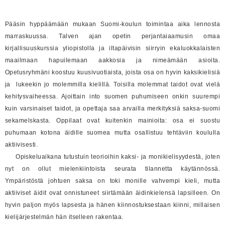
Pääsin hyppäämään mukaan Suomi-koulun toimintaa aika lennosta
marraskuussa. Talven ajan opetin perjantaiaamusin omaa
kirjallisuuskurssia yliopistolla ja iltapäivisin siirryin ekaluokkalaisten
maailmaan hapuilemaan aakkosia ja nimeämään asioita.
Opetusryhmäni koostuu kuusivuotiaista, joista osa on hyvin kaksikielisiä
ja lukeekin jo molemmilla kielillä. Toisilla molemmat taidot ovat vielä
kehitysvaiheessa. Ajoittain into suomen puhumiseen onkin suurempi
kuin varsinaiset taidot, ja opettaja saa arvailla merkityksiä saksa-suomi
sekamelskasta. Oppilaat ovat kuitenkin mainioita: osa ei suostu
puhumaan kotona äidille suomea mutta osallistuu tehtäviin koululla
aktiivisesti.
Opiskeluaikana tutustuin teorioihin kaksi- ja monikielisyydestä, joten
nyt on ollut mielenkiintoista seurata tilannetta käytännössä.
Ympäristöstä johtuen saksa on toki monille vahvempi kieli, mutta
aktiiviset äidit ovat onnistuneet siirtämään äidinkielensä lapsilleen. On
hyvin paljon myös lapsesta ja hänen kiinnostuksestaan kiinni, millaisen
kielijärjestelmän hän itselleen rakentaa.