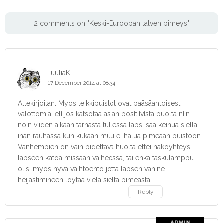
2 comments on "Keski-Euroopan talven pimeys"
TuuliaK
17 December 2014 at 08:34
Allekirjoitan. Myös leikkipuistot ovat pääsääntöisesti
valottomia, eli jos katsotaa asian positiivista puolta niin
noin viiden aikaan tarhasta tullessa lapsi saa keinua siellä
ihan rauhassa kun kukaan muu ei halua pimeään puistoon.
Vanhempien on vain pidettävä huolta ettei näköyhteys
lapseen katoa missään vaiheessa, tai ehkä taskulamppu
olisi myös hyvä vaihtoehto jotta lapsen vähine
heijastimineen löytää vielä sieltä pimeästä.
Reply