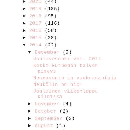
►
2020
(44)
►
2019
(105)
►
2018
(95)
►
2017
(116)
►
2016
(58)
►
2015
(20)
▼
2014
(22)
▼
December
(5)
Joulusesonki vol. 2014
Keski-Euroopan talven
pimeys
Homeasunto ja vuokranantaja
Neukölln on hip!
Jouluinen viikonloppu
Kölnissä
►
November
(4)
►
October
(2)
►
September
(3)
►
August
(1)