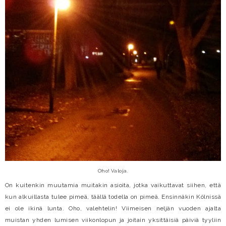
Oho! Valoja.
On kuitenkin muutamia muitakin asioita, jotka vaikuttavat siihen, että
kun alkuillasta tulee pimeä, täällä todella on pimeä. Ensinnäkin Kölnissä
ei ole ikinä lunta. Oho, valehtelin! Viimeisen neljän vuoden ajalta
muistan yhden lumisen viikonlopun ja joitain yksittäisiä päiviä tyyliin