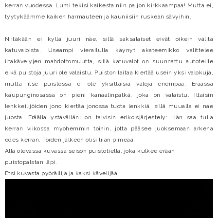
kerran vuodessa. Lumi tekisi kaikesta niin paljon kirkkaampaa! Mutta ei,
tyytykäämme kaiken harmauteen ja kauniisiin ruskean sävyihin.
Niitäkään ei kyllä juuri näe, sillä saksalaiset eivät oikein välitä
katuvaloista. Useampi vierailulla käynyt akateemikko valittelee
iltakävelyjen mahdottomuutta, sillä katuvalot on suunnattu autoteille
eikä puistoja juuri ole valaistu. Puiston laitaa kiertää usein yksi valokuja,
mutta itse puistossa ei ole yksittäisiä valoja enempää. Eräässä
kaupunginosassa on pieni kanaalinpätkä, joka on valaistu. Iltaisin
lenkkeilijöiden jono kiertää jonossa tuota lenkkiä, sillä muualla ei näe
juosta. Eräällä ystävälläni on talvisin erikoisjärjestely: Hän saa tulla
kerran viikossa myöhemmin töihin, jotta pääsee juoksemaan arkena
edes kerran. Töiden jälkeen olisi liian pimeää.
Alla olevassa kuvassa seison puistotiellä, joka kulkee erään
puistopalstan läpi.
Etsi kuvasta pyöräilijä ja kaksi kävelijää.