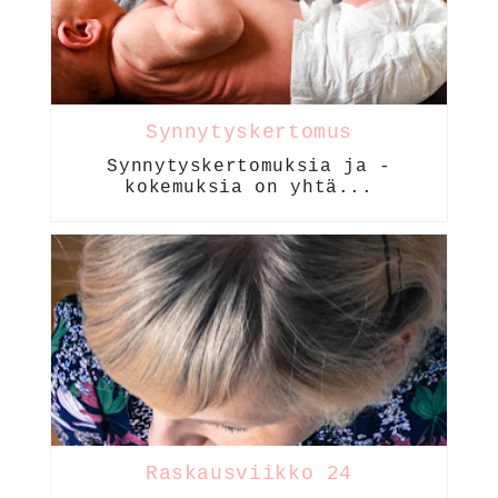
Synnytyskertomus
Synnytyskertomuksia ja -
kokemuksia on yhtä...
Raskausviikko 24