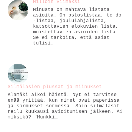
Milloin viimeksi
Minusta on mahtava listata
asioita. On ostoslistaa, to do
-listaa, joululahjalista,
katsottavien elokuvien lista,
muistettavien asioiden lista...
Se ei tarkoita, että asiat
tulisi…
Silmälasien plussat ja miinukset
Alamäki alkoi häistä. Nyt ei tarvitse
enää yrittää, kun nimet ovat paperissa
ja sormukset sormessa. Sain silmälasit
reilu kuukausi avioitumisen jälkeen. Ai
miksikö? "Munkki…