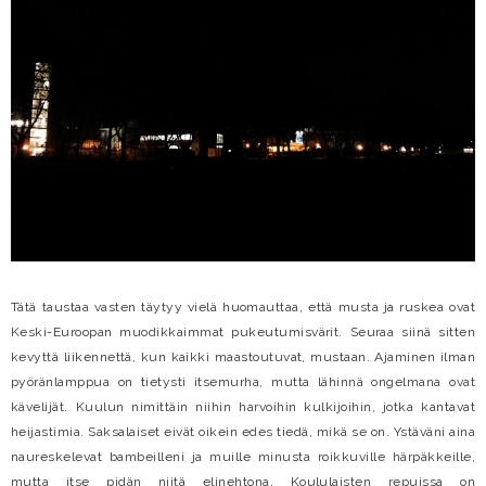
Tätä taustaa vasten täytyy vielä huomauttaa, että musta ja ruskea ovat
Keski-Euroopan muodikkaimmat pukeutumisvärit. Seuraa siinä sitten
kevyttä liikennettä, kun kaikki maastoutuvat, mustaan. Ajaminen ilman
pyöränlamppua on tietysti itsemurha, mutta lähinnä ongelmana ovat
kävelijät. Kuulun nimittäin niihin harvoihin kulkijoihin, jotka kantavat
heijastimia. Saksalaiset eivät oikein edes tiedä, mikä se on. Ystäväni aina
naureskelevat bambeilleni ja muille minusta roikkuville härpäkkeille,
mutta itse pidän niitä elinehtona, Koululaisten repuissa on