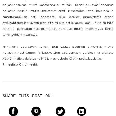
heijastinnauhaa mutta vaatteissa ei mitään. Toiset pukevat lapsensa
heijastinliiveihin, mutta useimmat eivät. Ihmettelen, ettei kolareita ja
onnettomuuksia satu enempää, sillä katujen pimeydestä eteen
syöksähtelee jatkuvasti pieniä telmijöitä potkulaudoillaan. Lauta on tällä
hetkellä pyörääkin suositumpi kulkuneuvo mutta myös hyvä keino
terrorisoida ympäristöä.
Niin, että seuraavan kerran, kun valitat Suomen pimeyttä, mene
heijastiminesi lumen ja katuvalojen valaisemaan puistoon ja ajattele
Kölniä. Ihaile valaistua reittiä ja naureskele Kölnin potkulaudoille.
Pimeetä o. On pimeetä.
SHARE THIS POST ON: