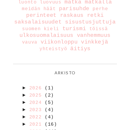
matka
matkalla
luonto
luovuus
parisuhde
meidän häät
perhe
perinteet
raskaus
retki
saksalaisuudet
sisustusjuttuja
turismi
suomen kieli
töissä
ulkosuomalaisuus
vanhemmuus
viikonloppu
vinkkejä
vauva
äitiys
yhteistyö
ARKISTO
►
2026
(1)
►
2025
(2)
►
2024
(5)
►
2023
(4)
►
2022
(4)
►
2021
(16)