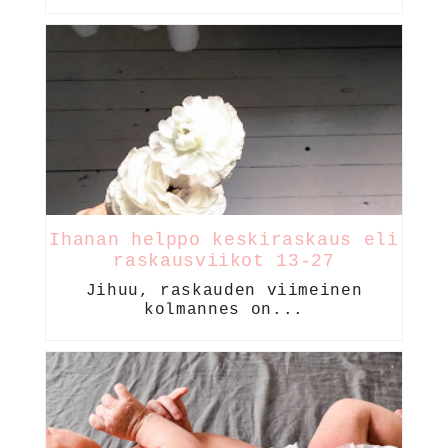
Ihanan helppo keskiraskaus eli
raskausviikot 13-27
Jihuu, raskauden viimeinen
kolmannes on...