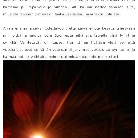
ankeaa. Saatte kaiken myötätuntoni. Tiedän, että keskipäivällä on vielä
hämärää ja iltapäivällä jo pimeää. Silti haluan kertoa sanasen siitä,
millaista talvinen pimeys on täällä Saksassa. Tai ainakin Kölnissä.
Aivan ensimmäiseksi todettakoon, että päivä ei ole kesällä läheskään
niin pitkä ja valoisa kuin Suomessa eikä siis talvella yhtä lyhyt ja
synkkä. Vaihteluväli on kapea. Kun siihen lisätään vielä se, että
vuodenajat ovat se vähän valoisampi ja vihreä versus se synkempi ja
harmaampi., ei vaihtelua noin muutenkaan ole kehumiseksi asti.