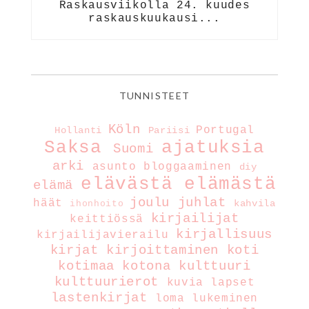
Raskausviikolla 24. kuudes
raskauskuukausi...
TUNNISTEET
Köln
Portugal
Hollanti
Pariisi
Saksa
ajatuksia
Suomi
arki
asunto
bloggaaminen
diy
elävästä elämästä
elämä
joulu
juhlat
häät
kahvila
ihonhoito
kirjailijat
keittiössä
kirjallisuus
kirjailijavierailu
kirjat
kirjoittaminen
koti
kotimaa
kotona
kulttuuri
kulttuurierot
kuvia
lapset
lastenkirjat
loma
lukeminen