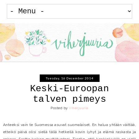
Tuesday, 16 December 2014
Keski-Euroopan
talven pimeys
Posted by
Viherjuuria
Anteeksi vain te Suomessa asuvat suomalaiset. En halua yhtään väittää,
etteikö päivä olisi siellä tällä hetkellä kovin lyhyt ja elämä raskasta ja