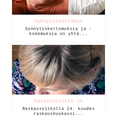
Synnytyskertomus
Synnytyskertomuksia ja -
kokemuksia on yhtä...
Raskausviikko 24
Raskausviikolla 24. kuudes
raskauskuukausi...