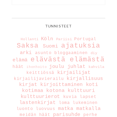
TUNNISTEET
Köln
Portugal
Hollanti
Pariisi
Saksa
ajatuksia
Suomi
arki
asunto
bloggaaminen
diy
elävästä elämästä
elämä
joulu
juhlat
häät
kahvila
ihonhoito
kirjailijat
keittiössä
kirjallisuus
kirjailijavierailu
kirjat
kirjoittaminen
koti
kotimaa
kotona
kulttuuri
kulttuurierot
kuvia
lapset
lastenkirjat
loma
lukeminen
matka
matkalla
luonto
luovuus
parisuhde
meidän häät
perhe