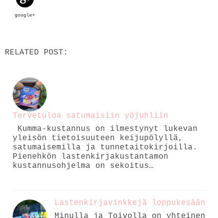
google+
RELATED POST:
Tervetuloa satumaisiin yöjuhliin
Kumma-kustannus on ilmestynyt lukevan
yleisön tietoisuuteen keijupölyllä,
satumaisemilla ja tunnetaitokirjoilla.
Pienehkön lastenkirjakustantamon
kustannusohjelma on sekoitus…
Lastenkirjavinkkejä loppukesään
Minulla ja Toivolla on yhteinen