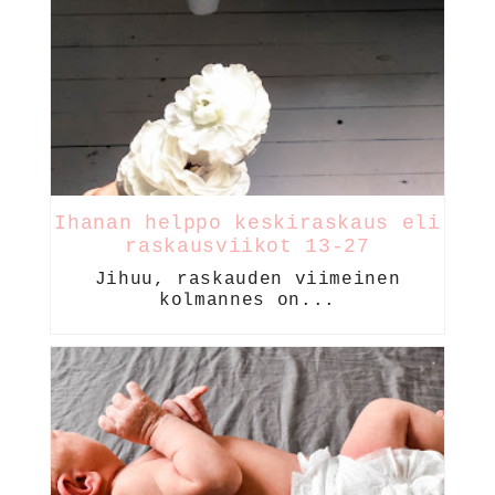
Ihanan helppo keskiraskaus eli
raskausviikot 13-27
Jihuu, raskauden viimeinen
kolmannes on...