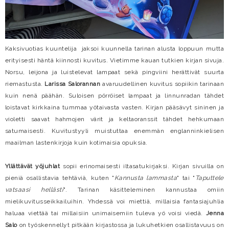
Kaksivuotias kuuntelija jaksoi kuunnella tarinan alusta loppuun mutta
erityisesti häntä kiinnosti kuvitus. Vietimme kauan tutkien kirjan sivuja.
Norsu, leijona ja luistelevat lampaat sekä pingviini herättivät suurta
riemastusta.
Larissa Salorannan
avaruudellinen kuvitus sopiikin tarinaan
kuin nenä päähän. Suloisen pörröiset lampaat ja linnunradan tähdet
loistavat kirkkaina tummaa yötaivasta vasten. Kirjan pääsävyt sininen ja
violetti saavat hahmojen värit ja keltaoranssit tähdet hehkumaan
satumaisesti. Kuvitustyyli muistuttaa enemmän englanninkielisen
maailman lastenkirjoja kuin kotimaisia opuksia.
Yllättävät yöjuhlat
sopii erinomaisesti iltasatukirjaksi. Kirjan sivuilla on
pieniä osallistavia tehtäviä, kuten "
Kannusta lammasta
" tai "
Taputtele
vatsaasi hellästi
". Tarinan käsitteleminen kannustaa omiin
mielikuvitusseikkailuihin. Yhdessä voi miettiä, millaisia fantasiajuhlia
haluaa viettää tai millaisiin unimaisemiin tuleva yö voisi viedä.
Jenna
Salo
on työskennellyt pitkään kirjastossa ja lukuhetkien osallistavuus on