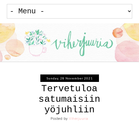
Sunday, 28 November 2021
Tervetuloa
satumaisiin
yöjuhliin
Posted by
Viherjuuria