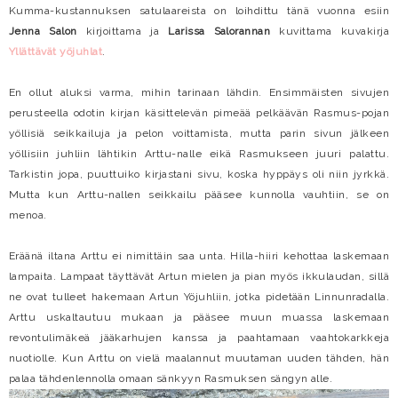
Kumma-kustannuksen satulaareista on loihdittu tänä vuonna esiin
Jenna Salon
kirjoittama ja
Larissa Salorannan
kuvittama kuvakirja
Yllättävät yöjuhlat
.
En ollut aluksi varma, mihin tarinaan lähdin. Ensimmäisten sivujen
perusteella odotin kirjan käsittelevän pimeää pelkäävän Rasmus-pojan
yöllisiä seikkailuja ja pelon voittamista, mutta parin sivun jälkeen
yöllisiin juhliin lähtikin Arttu-nalle eikä Rasmukseen juuri palattu.
Tarkistin jopa, puuttuiko kirjastani sivu, koska hyppäys oli niin jyrkkä.
Mutta kun Arttu-nallen seikkailu pääsee kunnolla vauhtiin, se on
menoa.
Eräänä iltana Arttu ei nimittäin saa unta. Hilla-hiiri kehottaa laskemaan
lampaita. Lampaat täyttävät Artun mielen ja pian myös ikkulaudan, sillä
ne ovat tulleet hakemaan Artun Yöjuhliin, jotka pidetään Linnunradalla.
Arttu uskaltautuu mukaan ja pääsee muun muassa laskemaan
revontulimäkeä jääkarhujen kanssa ja paahtamaan vaahtokarkkeja
nuotiolle. Kun Arttu on vielä maalannut muutaman uuden tähden, hän
palaa tähdenlennolla omaan sänkyyn Rasmuksen sängyn alle.