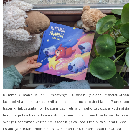
Kumma-kustannus on ilmestynyt lukevan yleisön tietoisuuteen
keijupölyllä, satumaisemilla ja tunnetaitokirjoilla. Pienehkön
lastenkirjakustantamon kustannusohjelma on sekoitus uusia kotimaisia
tekijöitä ja tasokkaita käännöskirjoja niin onnistuneesti, että sen teokset
ovat jo useamman kerran nousseet Kirjakauppaliiton Mitä Suomi lukee -
listalle ja kustantamon nimi satumaisen lukukokemuksen takuuksi.