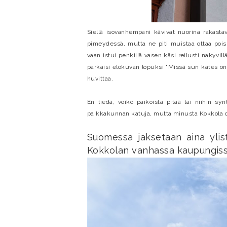
Siellä isovanhempani kävivät nuorina rakastava
pimeydessä, mutta ne piti muistaa ottaa pois
vaan istui penkillä vasen käsi reilusti näkyvill
parkaisi elokuvan lopuksi "Missä sun kätes on
huvittaa.
En tiedä, voiko paikoista pitää tai niihin s
paikkakunnan katuja, mutta minusta Kokkola o
Suomessa jaksetaan aina yli
Kokkolan vanhassa kaupungiss