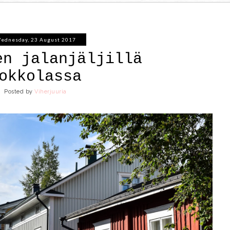
ednesday, 23 August 2017
en jalanjäljillä
okkolassa
Posted by
Viherjuuria