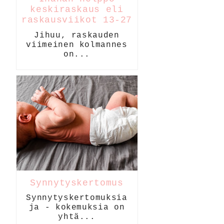
keskiraskaus eli
raskausviikot 13-27
Jihuu, raskauden
viimeinen kolmannes
on...
Synnytyskertomus
Synnytyskertomuksia
ja - kokemuksia on
yhtä...