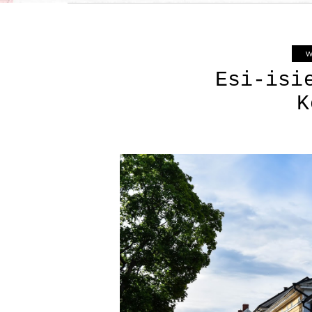
W
Esi-isi
K