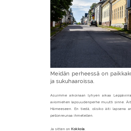
Meidän perheessä on paikkakun
ja sukuhaaroissa.
Asuimme aikoinaan lyhyen aikaa Leppävirr
aviomiehen lapsuudenperhe muutti sinne. Äiti
Hämeeseen. En tiedä, olisiko äiti lapsena 
pellonreunaa ihmetellen.
Ja sitten on
Kokkola
.