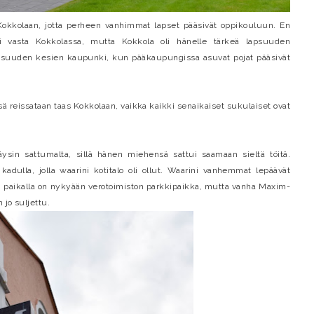
kkolaan, jotta perheen vanhimmat lapset pääsivät oppikouluun. En
i vasta Kokkolassa, mutta Kokkola oli hänelle tärkeä lapsuuden
apsuuden kesien kaupunki, kun pääkaupungissa asuvat pojat pääsivät
issataan taas Kokkolaan, vaikka kaikki senaikaiset sukulaiset ovat
ysin sattumalta, sillä hänen miehensä sattui saamaan sieltä töitä.
adulla, jolla waarini kotitalo oli ollut. Waarini vanhemmat lepäävät
on paikalla on nykyään verotoimiston parkkipaikka, mutta vanha Maxim-
 jo suljettu.