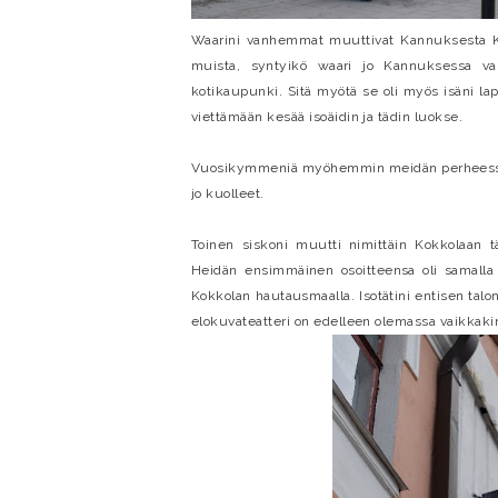
Waarini vanhemmat muuttivat Kannuksesta Ko
muista, syntyikö waari jo Kannuksessa va
kotikaupunki. Sitä myötä se oli myös isäni l
viettämään kesää isoäidin ja tädin luokse.
Vuosikymmeniä myöhemmin meidän perheessä re
jo kuolleet.
Toinen siskoni muutti nimittäin Kokkolaan tä
Heidän ensimmäinen osoitteensa oli samalla k
Kokkolan hautausmaalla. Isotätini entisen tal
elokuvateatteri on edelleen olemassa vaikkakin