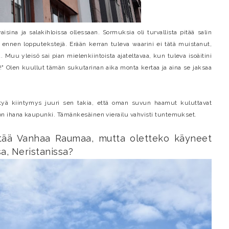
isina ja salakihloissa ollessaan. Sormuksia oli turvallista pitää salin
 ennen lopputekstejä. Erään kerran tuleva waarini ei tätä muistanut,
ä. Muu yleisö sai pian mielenkiintoista ajateltavaa, kun tuleva isoäitini
!" Olen kuullut tämän sukutarinan aika monta kertaa ja aina se jaksaa
yntyä kiintymys juuri sen takia, että oman suvun haamut kuluttavat
n ihana kaupunki. Tämänkesäinen vierailu vahvisti tuntemukset.
stää Vanhaa Raumaa, mutta oletteko käyneet
a, Neristanissa?