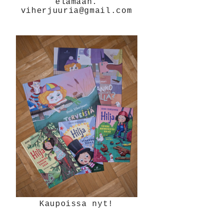
elämään.
viherjuuria@gmail.com
Kaupoissa nyt!