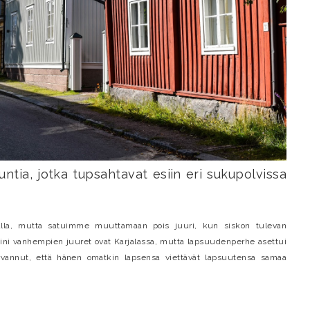
tia, jotka tupsahtavat esiin eri sukupolvissa
alla, mutta satuimme muuttamaan pois juuri, kun siskon tulevan
ni vanhempien juuret ovat Karjalassa, mutta lapsuudenperhe asettui
arvannut, että hänen omatkin lapsensa viettävät lapsuutensa samaa