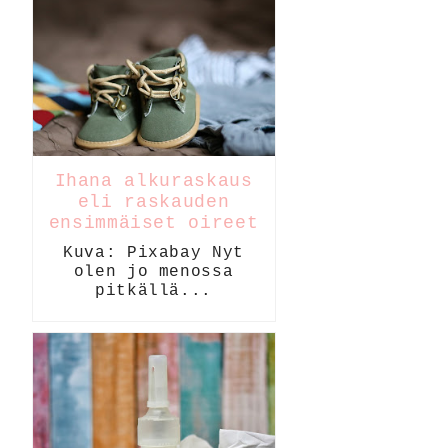
Ihana alkuraskaus
eli raskauden
ensimmäiset oireet
Kuva: Pixabay Nyt
olen jo menossa
pitkällä...