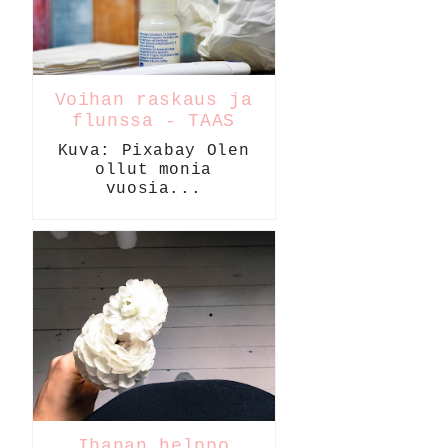
Voihan raskaus ja
flunssa - TAAS
Kuva: Pixabay Olen
ollut monia
vuosia...
Ihanan helppo