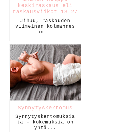
keskiraskaus eli
raskausviikot 13-27
Jihuu, raskauden
viimeinen kolmannes
on...
Synnytyskertomus
Synnytyskertomuksia
ja - kokemuksia on
yhtä...