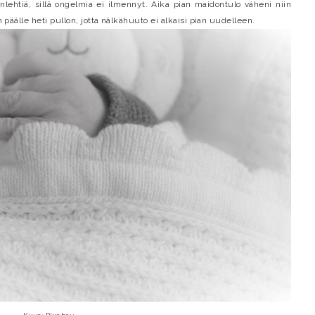
inlehtiä, sillä ongelmia ei ilmennyt. Aika pian maidontulo väheni niin
n päälle heti pullon, jotta nälkähuuto ei alkaisi pian uudelleen.