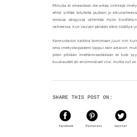
Minulla ei oikeastaan ole antaa vinkkejä imety
ehkä yrittää totutella pulloon jo alkuvaih
omassa sängyssä vähentää myös tissittelyn 
vaiheessa, kun vauvan päivään alkoi sisältyä us
Kannustaisin kaikkia toimimaan juuri niin kuin
oma imetystaipaleeni loppui näin aikaisin, mutta 
joten pitkään imettämisestäkään ei tule syy
kuukaudet eli ensimmäiset viisi, mutta nyt on
SHARE THIS POST ON:
facebook
Pinterest
twitter