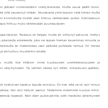
Kuva: Pixabay
n jälkeen viimeisestäkin imetyskerrasta, mutta vauva päätti toisin.
ikä siitä seurannut mitään. Seuraavana yönä tarjosin vielä kerran mutta
aan kiinnostusta tissille vaan hihkuu nähdessään pullon. Kotiinpaluun
n lapsi hihkuu myös nähdessään puurolautasen.
oppa takaisin. Raskaus oli helppo, mutta en viihtynyt paksuna. Imetys
tin jokaisesta askeleesta, joka vie lapsen hieman kauemmas minusta ja
 haikeutta tai melankoliaa vaan pelkkää puhdasta riemua. On ihanaa
ja olo tuntuu muutenkin omalta.
 mutta itse liittäisin viime kuukausien unohtelevaisuuden ja
vaan väsymykseen. Tai senhän näkee nyt sitten, kirkastuuko ajattelu,
osti imetyksen lopetus lopulta onnistuu. En koe, että se oli vain minun
lä jatkaa, hän olisi tietysti saanut. Taidamme molemmat kuulua niihin,
a edessä nopeasti. Näin ollen pulloruokinta voitti maidosta vähentyneet