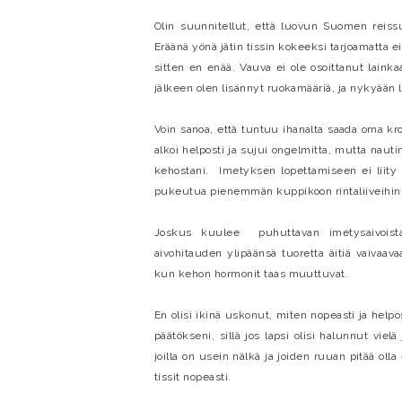
Olin suunnitellut, että luovun Suomen reissu
Eräänä yönä jätin tissin kokeeksi tarjoamatta e
sitten en enää. Vauva ei ole osoittanut laink
jälkeen olen lisännyt ruokamääriä, ja nykyää
Voin sanoa, että tuntuu ihanalta saada oma kr
alkoi helposti ja sujui ongelmitta, mutta nau
kehostani. Imetyksen lopettamiseen ei liity
pukeutua pienemmän kuppikoon rintaliiveihin 
Joskus kuulee puhuttavan imetysaivoista,
aivohitauden ylipäänsä tuoretta äitiä vaivaa
kun kehon hormonit taas muuttuvat.
En olisi ikinä uskonut, miten nopeasti ja help
päätökseni, sillä jos lapsi olisi halunnut vie
joilla on usein nälkä ja joiden ruuan pitää oll
tissit nopeasti.