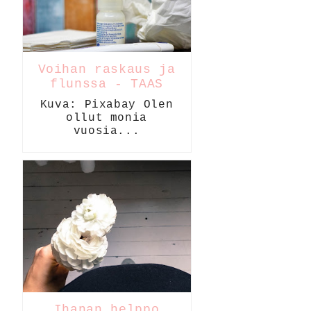
Voihan raskaus ja
flunssa - TAAS
Kuva: Pixabay Olen
ollut monia
vuosia...
Ihanan helppo