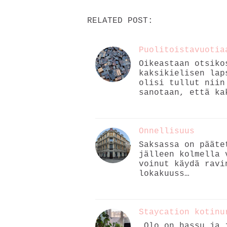
RELATED POST:
Puolitoistavuotia
Oikeastaan otsiko
kaksikielisen lap
olisi tullut niin
sanotaan, että ka
Onnellisuus
Saksassa on pääte
jälleen kolmella 
voinut käydä ravi
lokakuuss…
Staycation kotinu
Olo on hassu ja j