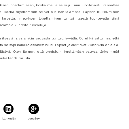
ksen lopettamiseen, koska meillä se sujui niin luontevasti. Kannattaa
eessa, koska myöhemmin se voi olla hankalampaa. Lapsen nukkuminen
tarvetta. Imetyksen lopettaminen tuntui itsestä luontevalta siinä
eampia kiinteitä ruokailuja.
 itsestä ja varsinkin vauvasta tuntuu hyvältä. Oli ehkä sattumaa, että
se sopi kaikille asianosaisille. Lapset ja äidit ovat kuitenkin erilaisia,
llistyä. Olen iloinen, että onnistuin imettämään vauvaa tärkeimmät
 aika tehdä muuta.
Linkedin
google+