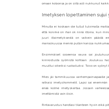
omaan koloonsa ja on siitä asti nukkunut kaik
Imetyksen lopettaminen sujui 
Minulta ei koskaan ole tullut tulvimalla mai
että korvike on ihan ok niinä iltoina, kun mi
juuri iltaimetyksestä on vaikein päästä e
marraskuussa mennä pullon kanssa nukkuma
Ensimmäiset soseensa vauva sai joulukuun
kiinnostusta syömistä kohtaan. Joulukuu harj
muuttui oikeiksi ruokailuiksi. Toivo on syönyt k
Mies jäi tammikuussa vanhempainvapaalle ja m
ratkaisi imetyshommelit. Lapsi sai enemmän r
enää kolme imetyskertaa. Jossain vaiheessa a
imettämistä vain öisin.
Rintavarustus handlasi tilanteen hyvin eikä pit