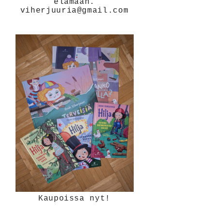
elämään.
viherjuuria@gmail.com
Kaupoissa nyt!