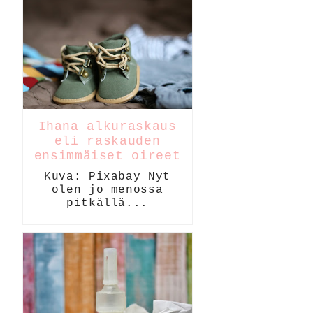
Ihana alkuraskaus
eli raskauden
ensimmäiset oireet
Kuva: Pixabay Nyt
olen jo menossa
pitkällä...