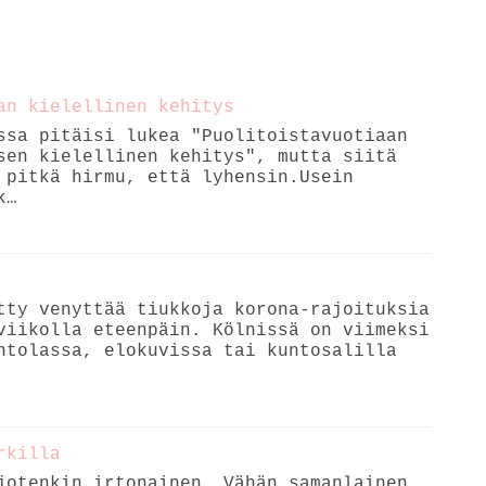
an kielellinen kehitys
ssa pitäisi lukea "Puolitoistavuotiaan
sen kielellinen kehitys", mutta siitä
 pitkä hirmu, että lyhensin.Usein
k…
tty venyttää tiukkoja korona-rajoituksia
viikolla eteenpäin. Kölnissä on viimeksi
ntolassa, elokuvissa tai kuntosalilla
rkilla
otenkin irtonainen. Vähän samanlainen