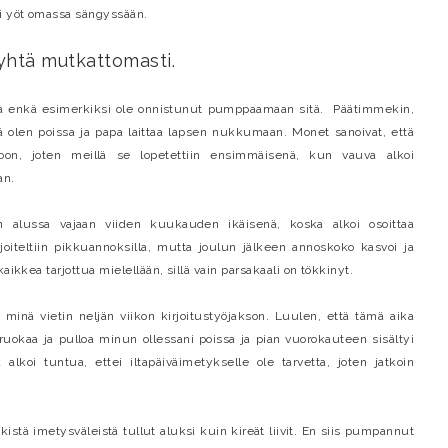
ki yöt omassa sängyssään.
yhtä mutkattomasti.
toa enkä esimerkiksi ole onnistunut pumppaamaan sitä. Päätimmekin,
nä olen poissa ja papa laittaa lapsen nukkumaan. Monet sanoivat, että
roon, joten meillä se lopetettiin ensimmäisenä, kun vauva alkoi
an.
 alussa vajaan viiden kuukauden ikäisenä, koska alkoi osoittaa
oiteltiin pikkuannoksilla, mutta joulun jälkeen annoskoko kasvoi ja
aikkea tarjottua mielellään, sillä vain parsakaali on tökkinyt.
inä vietin neljän viikon kirjoitustyöjakson. Luulen, että tämä aika
uokaa ja pulloa minun ollessani poissa ja pian vuorokauteen sisältyi
lkoi tuntua, ettei iltapäiväimetykselle ole tarvetta, joten jatkoin
kistä imetysväleistä tullut aluksi kuin kireät liivit. En siis pumpannut