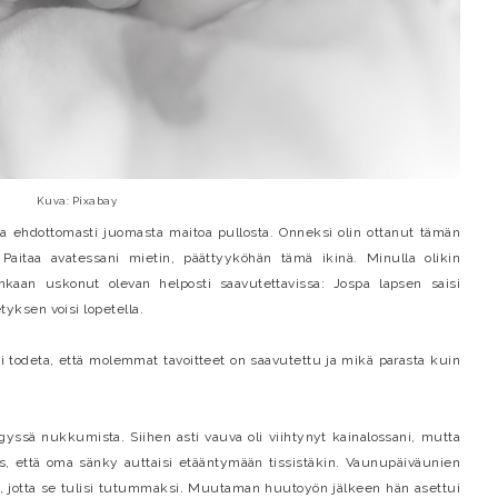
Kuva: Pixabay
ja ehdottomasti juomasta maitoa pullosta. Onneksi olin ottanut tämän
Paitaa avatessani mietin, päättyyköhän tämä ikinä. Minulla olikin
nkaan uskonut olevan helposti saavutettavissa: Jospa lapsen saisi
yksen voisi lopetella.
todeta, että molemmat tavoitteet on saavutettu ja mikä parasta kuin
ssä nukkumista. Siihen asti vauva oli viihtynyt kainalossani, mutta
yös, että oma sänky auttaisi etääntymään tissistäkin. Vaunupäiväunien
 jotta se tulisi tutummaksi. Muutaman huutoyön jälkeen hän asettui