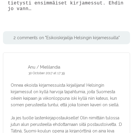
tietysti ensimmäiset kirjamessut. Ehdin
jo vann…
2 comments on "Esikoiskirjailija Helsingin kirjamessuilla"
Anu / Mielilandia
30 October 2017 at 17:39
Onnea ekoista kirjamessuista kirjailijana! Helsingin
kirjamessut on kyllä harvoja tapahtumia, joita Suomesta
oikein kaipaan ja viikonloppuna iski kyllä niin kateus, kun
somen perusteella tuntui, että joka toinen kaveri on siellä.
Ja jes tuolle lastenkirjapostaukselle! Olin nimittäin tulossa
jutun alun perusteella ehdottamaan siitä postaustoivetta. :D
Tätinä, Suomi-koulun opena ja kirjanörttinä on aina kiva