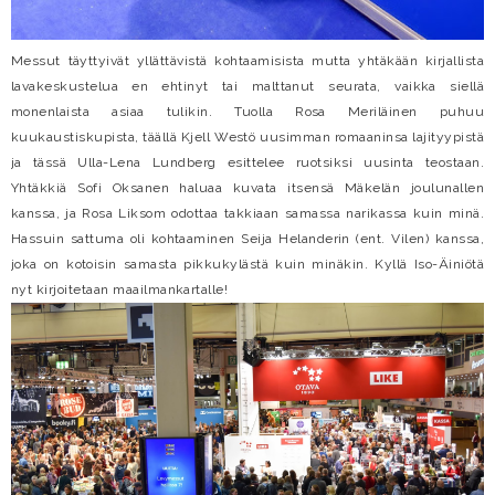
Messut täyttyivät yllättävistä kohtaamisista mutta yhtäkään kirjallista
lavakeskustelua en ehtinyt tai malttanut seurata, vaikka siellä
monenlaista asiaa tulikin. Tuolla Rosa Meriläinen puhuu
kuukaustiskupista, täällä Kjell Westö uusimman romaaninsa lajityypistä
ja tässä Ulla-Lena Lundberg esittelee ruotsiksi uusinta teostaan.
Yhtäkkiä Sofi Oksanen haluaa kuvata itsensä Mäkelän joulunallen
kanssa, ja Rosa Liksom odottaa takkiaan samassa narikassa kuin minä.
Hassuin sattuma oli kohtaaminen Seija Helanderin (ent. Vilen) kanssa,
joka on kotoisin samasta pikkukylästä kuin minäkin. Kyllä Iso-Äiniötä
nyt kirjoitetaan maailmankartalle!