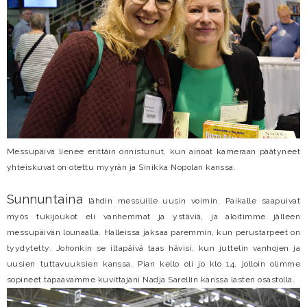
Messupäivä lienee erittäin onnistunut, kun ainoat kameraan päätyneet
yhteiskuvat on otettu myyrän ja Sinikka Nopolan kanssa.
Sunnuntaina
lähdin messuille uusin voimin. Paikalle saapuivat
myös tukijoukot eli vanhemmat ja ystäviä, ja aloitimme jälleen
messupäivän lounaalla. Halleissa jaksaa paremmin, kun perustarpeet on
tyydytetty. Johonkin se iltapäivä taas hävisi, kun juttelin vanhojen ja
uusien tuttavuuksien kanssa. Pian kello oli jo klo 14, jolloin olimme
sopineet tapaavamme kuvittajani Nadja Sarellin kanssa lasten osastolla.