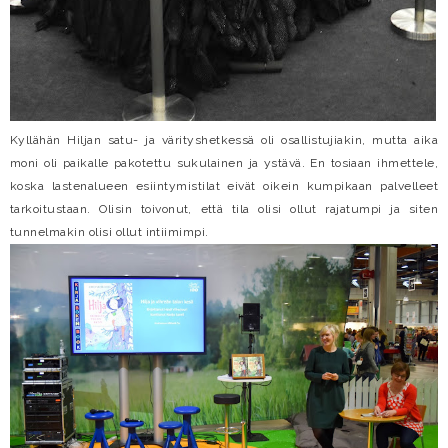
Kyllähän Hiljan satu- ja värityshetkessä oli osallistujiakin, mutta aika
moni oli paikalle pakotettu sukulainen ja ystävä. En tosiaan ihmettele,
koska lastenalueen esiintymistilat eivät oikein kumpikaan palvelleet
tarkoitustaan. Olisin toivonut, että tila olisi ollut rajatumpi ja siten
tunnelmakin olisi ollut intiimimpi.