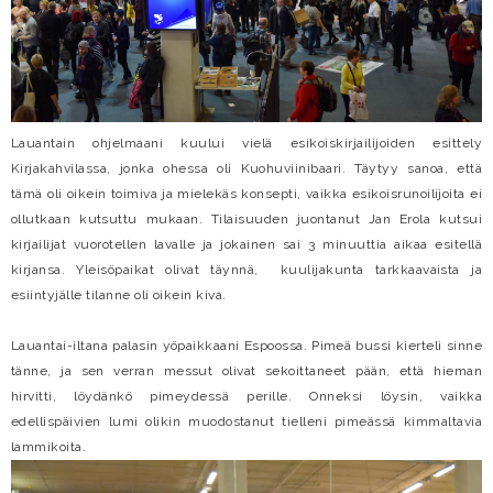
Lauantain ohjelmaani kuului vielä esikoiskirjailijoiden esittely
Kirjakahvilassa, jonka ohessa oli Kuohuviinibaari. Täytyy sanoa, että
tämä oli oikein toimiva ja mielekäs konsepti, vaikka esikoisrunoilijoita ei
ollutkaan kutsuttu mukaan. Tilaisuuden juontanut Jan Erola kutsui
kirjailijat vuorotellen lavalle ja jokainen sai 3 minuuttia aikaa esitellä
kirjansa. Yleisöpaikat olivat täynnä, kuulijakunta tarkkaavaista ja
esiintyjälle tilanne oli oikein kiva.
Lauantai-iltana palasin yöpaikkaani Espoossa. Pimeä bussi kierteli sinne
tänne, ja sen verran messut olivat sekoittaneet pään, että hieman
hirvitti, löydänkö pimeydessä perille. Onneksi löysin, vaikka
edellispäivien lumi olikin muodostanut tielleni pimeässä kimmaltavia
lammikoita.