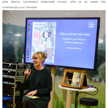
joka eläytyi lukemaani sellaisella innolla, että oli ilo saada olla
lukemassa juuri hänelle.