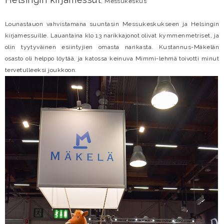
, Messukeskus
Lounastauon vahvistamana suuntasin Messukeskukseen ja Helsingin
kirjamessuille. Lauantaina klo 13 narikkajonot olivat kymmenmetriset, ja
olin tyytyväinen esiintyjien omasta narikasta. Kustannus-Mäkelän
osasto oli helppo löytää, ja katossa keinuva Mimmi-lehmä toivotti minut
tervetulleeksi joukkoon.