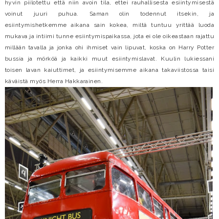
hyvin piilotettu että niin avoin tila, ettei rauhallisesta esiintymisestä
voinut juuri puhua. Saman olin todennut itsekin, ja
esiintymishetkemme aikana sain kokea, miltä tuntuu yrittää luoda
mukava ja intiimi tunne esiintymispaikassa, jota ei ole oikeastaan rajattu
millään tavalla ja jonka ohi ihmiset vain lipuvat, koska on Harry Potter
bussia ja mörköä ja kaikki muut esiintymislavat. Kuulin lukiessani
toisen lavan kaiuttimet, ja esiintymisemme aikana takaviistossa taisi
käväistä myös Herra Hakkarainen.