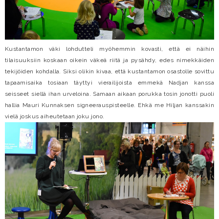
Kustantamon väki lohdutteli myöhemmin kovasti, että ei näihin
tilaisuuksiin koskaan oikein väkeä riitä ja pysähdy, edes nimekkäiden
tekijöiden kohdalla. Siksi olikin kivaa, että kustantamon osastolle sovittu
tapaamisaika tosiaan täyttyi vierailijoista emmekä Nadjan kanssa
seisseet siellä ihan urveloina. Samaan aikaan porukka tosin jonotti puoli
hallia Mauri Kunnaksen signeerauspisteelle. Ehkä me Hiljan kanssakin
vielä joskus aiheutetaan joku jono.