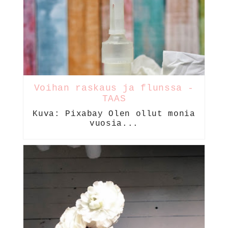
Voihan raskaus ja flunssa -
TAAS
Kuva: Pixabay Olen ollut monia
vuosia...