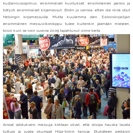
kustannussopimus, ensimmäiset kuvitukset, ensimmäinen painos ja
tietysti ensimmäiset kirjamessut. Ehdin jo vannoa, etten ole ikinä ollut
Helsingin kirjamessuilla. Mutta kuulemma olen. Esikoiskirjailijan
ensimmäinen messuviikonloppu tulee kuitenkin jäämään mieleen,
toisin kuin se noin vuonna 2009 tapahtunut viime kerta.
Ainoat odotukseni messuja kohtaan olivat, että olisipa hauska tavata
tuttuja ja juoda skumpat Hilja-tiimin kanssa. Etukäteen pelkäsin