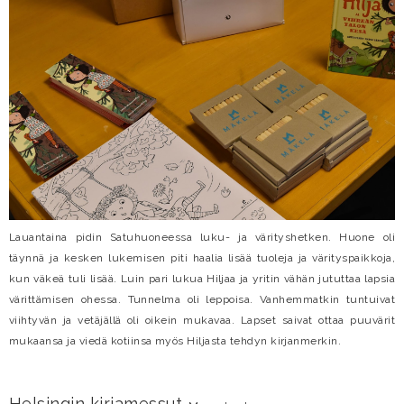
Lauantaina pidin Satuhuoneessa luku- ja värityshetken. Huone oli
täynnä ja kesken lukemisen piti haalia lisää tuoleja ja värityspaikkoja,
kun väkeä tuli lisää. Luin pari lukua Hiljaa ja yritin vähän jututtaa lapsia
värittämisen ohessa. Tunnelma oli leppoisa. Vanhemmatkin tuntuivat
viihtyvän ja vetäjällä oli oikein mukavaa. Lapset saivat ottaa puuvärit
mukaansa ja viedä kotiinsa myös Hiljasta tehdyn kirjanmerkin.
Helsingin kirjamessut