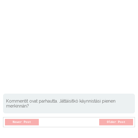
Kommentit ovat parhautta. Jättäisitkö käynnistäsi pienen
merkinnän?
Newer Post
Older Post