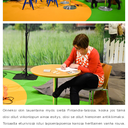
Onneksi olin lauantaina myös siellä Finlandia-talossa, koska jos tämä
olisi ollut viikonlopun ainoa esitys, olisi se ollut hienoinen antikliimaksi.
Toisaalta eturivissä istui lapsenlapsensa kanssa herttainen vanha rouva,