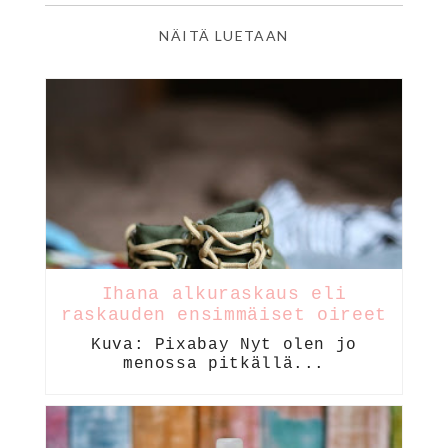
NÄITÄ LUETAAN
Ihana alkuraskaus eli
raskauden ensimmäiset oireet
Kuva: Pixabay Nyt olen jo
menossa pitkällä...