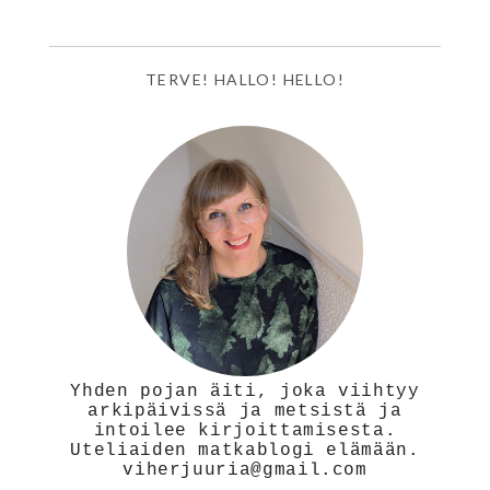
TERVE! HALLO! HELLO!
Yhden pojan äiti, joka viihtyy
arkipäivissä ja metsistä ja
intoilee kirjoittamisesta.
Uteliaiden matkablogi elämään.
viherjuuria@gmail.com