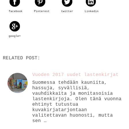
facebook
Pinterest
twitter
Linkedin
google+
RELATED POST:
Vuoden 2017 uudet lastenkirjat
Suomessa tehdään kauniita,
hassuja, syvällisiä,
vauhdikkaita ja monitasoisia
lastenkirjoja. Olen tänä vuonna
ehtinyt tutustua
kuvakirjatarjontaan
valitettavan huonosti, mutta
sen …