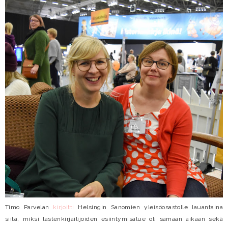
Timo Parvelan
kirjoitti
Helsingin Sanomien yleisöosastolle lauantaina
siitä, miksi lastenkirjailijoiden esiintymisalue oli samaan aikaan sekä