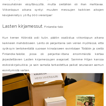
messuhälinän väsyttävyyttä, mutta siellähän oli ihan mahtavaa.
Viikonlopun aikana syntyi muuten messujen kaikkien aikojen
kävijäennätys: yli 84 000 vierailijaa!
Lasten kirjamessut
, Finlandia-talo
Kun kerran Kölnistä asti tulin, päätin osallistua viikonlopun aikana
kaikkeen mahdolliseen. Lento oli perjantaina sen verran myöhässä, että
syöksyin lentokentältä suoraan kiinalaiseen ravintolaan Töölöön ja sieltä
Finlandia-talolle, jossa oli perjantai-iltana ensimmäistä kertaa
järjestettävien Lasten kirjamessujen avajaiset. Saimme Hiljan kanssa
esikoiskirjakukkia, ja sain samalla tarkastettua paikat seuraavan aamun
esiintymistä varten.