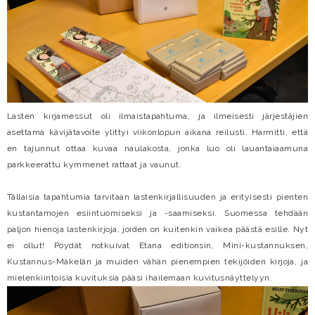
Lasten kirjamessut oli ilmaistapahtuma, ja ilmeisesti järjestäjien
asettama kävijätavoite ylittyi viikonlopun aikana reilusti. Harmitti, että
en tajunnut ottaa kuvaa naulakosta, jonka luo oli lauantaiaamuna
parkkeerattu kymmenet rattaat ja vaunut.
Tällaisia tapahtumia tarvitaan lastenkirjallisuuden ja erityisesti pienten
kustantamojen esiintuomiseksi ja -saamiseksi. Suomessa tehdään
paljon hienoja lastenkirjoja, joiden on kuitenkin vaikea päästä esille. Nyt
ei ollut! Pöydät notkuivat Etana editionsin, Mini-kustannuksen,
Kustannus-Mäkelän ja muiden vähän pienempien tekijöiden kirjoja, ja
mielenkiintoisia kuvituksia pääsi ihailemaan kuvitusnäyttelyyn.