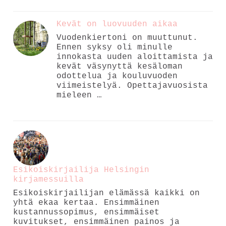
Kevät on luovuuden aikaa
Vuodenkiertoni on muuttunut.
Ennen syksy oli minulle
innokasta uuden aloittamista ja
kevät väsynyttä kesäloman
odottelua ja kouluvuoden
viimeistelyä. Opettajavuosista
mieleen …
Esikoiskirjailija Helsingin
kirjamessuilla
Esikoiskirjailijan elämässä kaikki on
yhtä ekaa kertaa. Ensimmäinen
kustannussopimus, ensimmäiset
kuvitukset, ensimmäinen painos ja