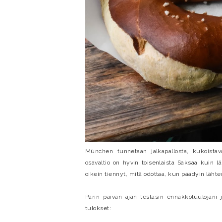
München tunnetaan jalkapallosta, kukoistava
osavaltio on hyvin toisenlaista Saksaa kuin 
oikein tiennyt, mitä odottaa, kun päädyin läh
Parin päivän ajan testasin ennakkoluulojani 
tulokset: