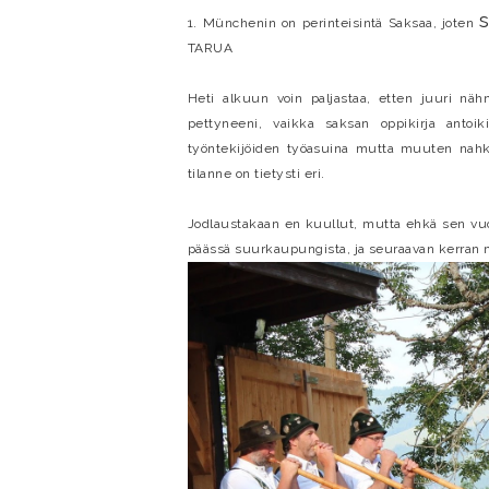
1. Münchenin on perinteisintä Saksaa, joten
TARUA
Heti alkuun voin paljastaa, etten juuri nähn
pettyneeni, vaikka saksan oppikirja antoik
työntekijöiden työasuina mutta muuten nahk
tilanne on tietysti eri.
Jodlaustakaan en kuullut, mutta ehkä sen vuo
päässä suurkaupungista, ja seuraavan kerran m