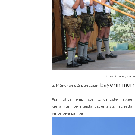
Kuva Pixabaystä, 
bayerin murr
2. Münchenissä puhutaan
Parin päivän empiiristen tutkimusten jälke
kieliä kuin perinteistä bayerilaista murrett
ympäröivä pampa.