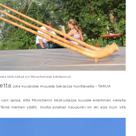
koska tätä näkyä en Münchenissä kohdannut.
etta
, joka kuulostaa muualla Saksassa huvittavalta - TARUA
en voin sanoa, että Münchenin keskustassa kuulee enemmän vieraita
a. Tämä hieman yllätti, mutta ainahan kaupunki on eri asia kuin sitä