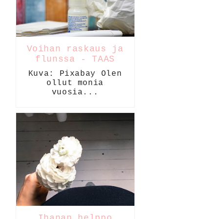
Voihan raskaus ja
flunssa - TAAS
Kuva: Pixabay Olen
ollut monia
vuosia...
Ihanan helppo