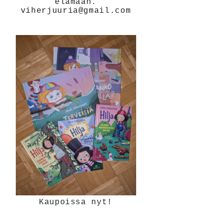
elämään.
viherjuuria@gmail.com
Kaupoissa nyt!