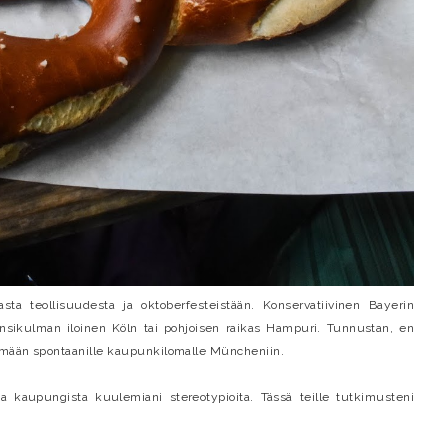
sta teollisuudesta ja oktoberfesteistään. Konservatiivinen Bayerin
länsikulman iloinen Köln tai pohjoisen raikas Hampuri. Tunnustan, en
temään spontaanille kaupunkilomalle Müncheniin.
ja kaupungista kuulemiani stereotypioita. Tässä teille tutkimusteni