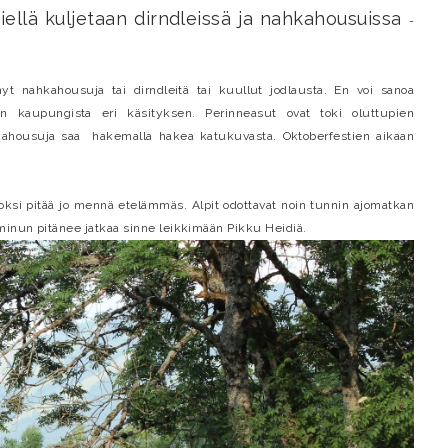
siellä kuljetaan dirndleissä ja nahkahousuissa
-
yt nahkahousuja tai dirndleitä tai kuullut jodlausta. En voi sanoa
in kaupungista eri käsityksen. Perinneasut ovat toki oluttupien
ahousuja saa hakemalla hakea katukuvasta. Oktoberfestien aikaan
ksi pitää jo mennä etelämmäs. Alpit odottavat noin tunnin ajomatkan
inun pitänee jatkaa sinne leikkimään Pikku Heidiä.