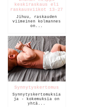
keskiraskaus eli
raskausviikot 13-27
Jihuu, raskauden
viimeinen kolmannes
on...
Synnytyskertomus
Synnytyskertomuksia
ja - kokemuksia on
yhtä...