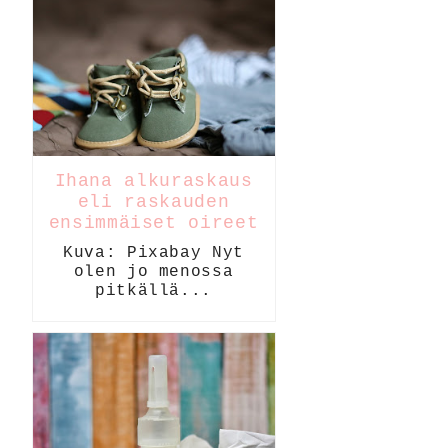
Ihana alkuraskaus
eli raskauden
ensimmäiset oireet
Kuva: Pixabay Nyt
olen jo menossa
pitkällä...