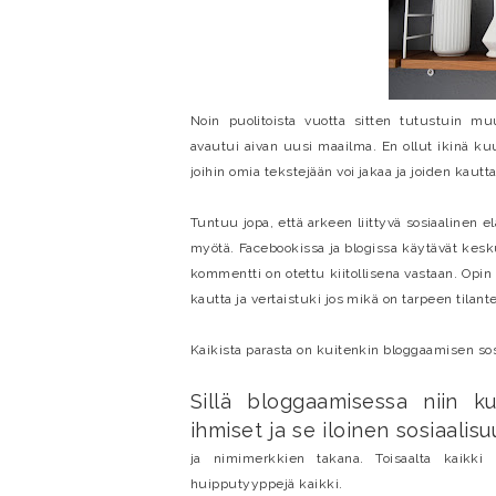
Noin puolitoista vuotta sitten tutustuin m
avautui aivan uusi maailma. En ollut ikinä ku
joihin omia tekstejään voi jakaa ja joiden kautt
Tuntuu jopa, että arkeen liittyvä sosiaalinen 
myötä. Facebookissa ja blogissa käytävät kesku
kommentti on otettu kiitollisena vastaan. Opin
kautta ja vertaistuki jos mikä on tarpeen tilant
Kaikista parasta on kuitenkin bloggaamisen sos
Sillä bloggaamisessa niin k
ihmiset ja se iloinen sosiaalisu
ja nimimerkkien takana. Toisaalta kaikki
huipputyyppejä kaikki.