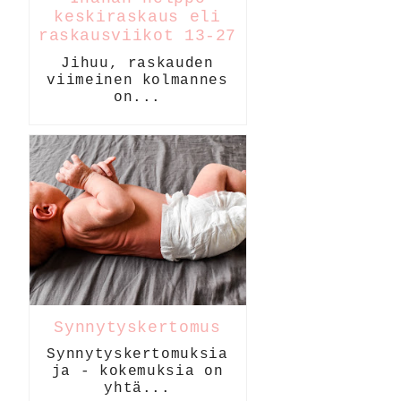
keskiraskaus eli
raskausviikot 13-27
Jihuu, raskauden
viimeinen kolmannes
on...
Synnytyskertomus
Synnytyskertomuksia
ja - kokemuksia on
yhtä...