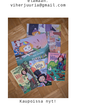
elämään.
viherjuuria@gmail.com
Kaupoissa nyt!