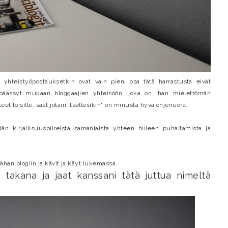
 yhteistyöpostauksetkin ovat vain pieni osa tätä harrastusta eivät
päässyt mukaan bloggaajien yhteisöön, joka on ihan mielettömän
et toisille, saat jotain itsellesikin" on minusta hyvä ohjenuora.
ydän kirjallisuuspiireistä samanlaista yhteen hiileen puhaltamista ja
t tähän blogiin ja kävit ja käyt lukemassa.
n takana ja jaat kanssani tätä juttua nimeltä