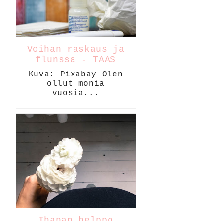
Voihan raskaus ja
flunssa - TAAS
Kuva: Pixabay Olen
ollut monia
vuosia...
Ihanan helppo