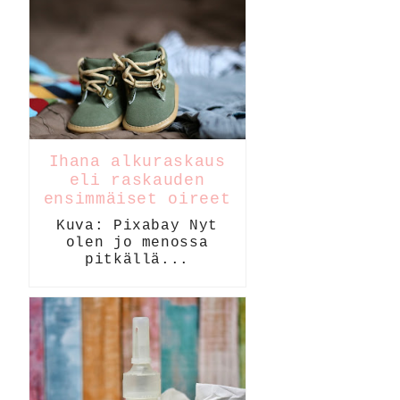
Ihana alkuraskaus
eli raskauden
ensimmäiset oireet
Kuva: Pixabay Nyt
olen jo menossa
pitkällä...