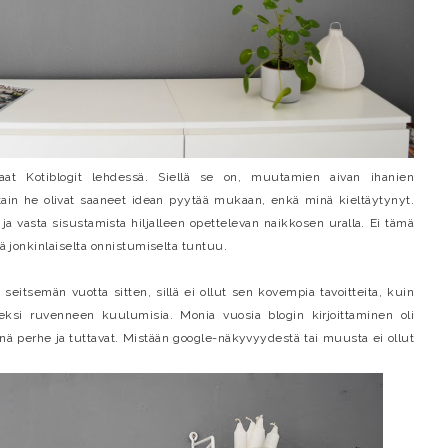
haat Kotiblogit lehdessä. Siellä se on, muutamien aivan ihanien
stain he olivat saaneet idean pyytää mukaan, enkä minä kieltäytynyt.
a vasta sisustamista hiljalleen opettelevan naikkosen uralla. Ei tämä
ämä jonkinlaiselta onnistumiselta tuntuu.
 seitsemän vuotta sitten, sillä ei ollut sen kovempia tavoitteita, kuin
ksi ruvenneen kuulumisia. Monia vuosia blogin kirjoittaminen oli
nnä perhe ja tuttavat. Mistään google-näkyvyydestä tai muusta ei ollut