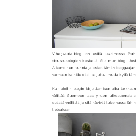
Viherjuuria-blogi on esillä uusimassa Par
sisustusblogien keskellä. Siis mun blogi! Jo
Aikamoinen kunnia ja askel tämän bloggaajan j
varmaan kaikille olisi iso juttu, mutta kyllä t
Kun aloitin blogin kirjoittamisen aika tarkkaan
välittää Suomeen taas yhden ulkosuomalaise
epäsäännöllistä ja sitä kävivät lukemassa lähi
tietoakaan.