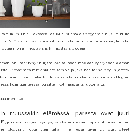
uutamiin muihin Saksassa asuviin suomalaisbloggareihin ja minulle
ullut SEO:sta tai hakukoneoptimoinnista tai niistä Facebook-ryhmistä,
a löytää monia innostavia ja kiinnostavia blogeja.
elämäni on lisääntynyt hurjasti sosiaaliseen mediaan syntyneen elämän
stelut ovat mitä mielenkiintoisempia ja jokainen tänne blogiin jätetty
 koko ajan uusia mielenkiintoisia asioita muiden ulkosuomalaisblogien
eessa kuin tilanteessa, oli sitten kotimaassa tai ulkomailla
iaalinen puoli.
uin muussakin elämässä, parasta ovat juuri
us
, joka voi näköjään syntyä, vaikka ei koskaan tapaisi ihmisiä nimien
 ne bloggarit, jotka olen tähän mennessä tavannut, ovat olleet