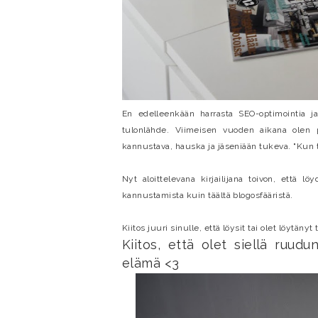
En edelleenkään harrasta SEO-optimointia ja
tulonlähde. Viimeisen vuoden aikana olen 
kannustava, hauska ja jäseniään tukeva. "Kun te
Nyt aloittelevana kirjailijana toivon, että lö
kannustamista kuin täältä blogosfääristä.
Kiitos juuri sinulle, että löysit tai olet löytäny
Kiitos, että olet siellä ruudu
elämä <3