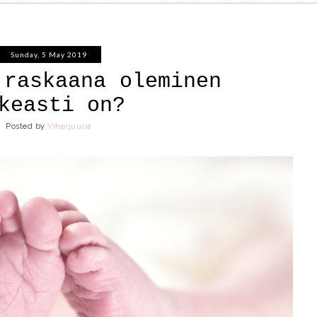
Sunday, 5 May 2019
 raskaana oleminen
keasti on?
Posted by
Viherjuuria