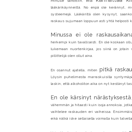
Minulle sanottiin, että
lääkärikäynneiltä. No enpä ole kerännyt, mut
systeemejä. Lääkäriltä olen kysynyt, saank
raskaus sujumaan loppuun asti yhtä helposti kui
Minussa ei ole raskausaikana
herkempi kuin tavallisesti. En ole koskaan oll
lukemaan nuortenkirjaa, jos siinä on jotain 
pillittelijä olen ollut aina.
pitkä raska
En osannut ajatella, miten
Löysin puhelimesta marraskuisilla syntymäpäiv
laskin, että alkoholiton aika on nyt kestänyt ta
En ole kärsinyt närästyksestä
vähemmän ja hitaasti kuin isoja annoksia, jot
vaihtelee raskauden eri vaiheissa. Ensimmäis
eikä nälkä iske sellaisella voimalla kuin talvella