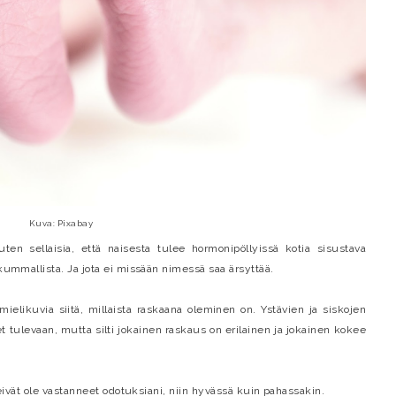
Kuva: Pixabay
uten sellaisia, että naisesta tulee hormonipöllyissä kotia sisustava
 kummallista. Ja jota ei missään nimessä saa ärsyttää.
mielikuvia siitä, millaista raskaana oleminen on. Ystävien ja siskojen
t tulevaan, mutta silti jokainen raskaus on erilainen ja jokainen kokee
i eivät ole vastanneet odotuksiani, niin hyvässä kuin pahassakin.