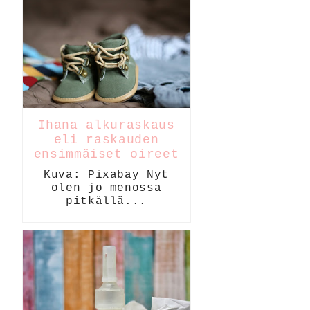
Ihana alkuraskaus
eli raskauden
ensimmäiset oireet
Kuva: Pixabay Nyt
olen jo menossa
pitkällä...