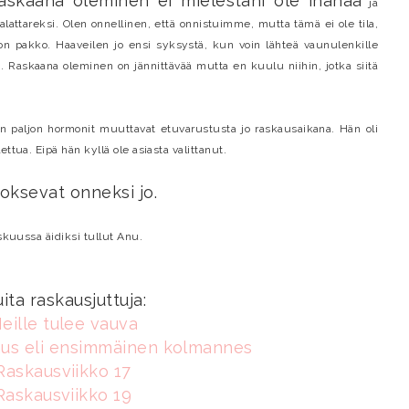
askaana oleminen ei mielestäni ole ihanaa
ja
attareksi. Olen onnellinen, että onnistuimme, mutta tämä ei ole tila,
on pakko. Haaveilen jo ensi syksystä, kun voin lähteä vaunulenkille
 Raskaana oleminen on jännittävää mutta en kuulu niihin, jotka siitä
en paljon hormonit muuttavat etuvarustusta jo raskausaikana. Hän oli
ttua. Eipä hän kyllä ole asiasta valittanut.
oksevat onneksi jo.
kuussa äidiksi tullut Anu.
ita raskausjuttuja:
eille tulee vauva
aus
eli ensimmäinen kolmannes
Raskausviikko 17
Raskausviikko 19