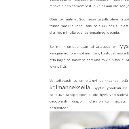
ranskalainen camembert, eikä asiaan ole sen jä
Olen toki nähnyt Suomessa tarjolla olevan ruok
tekee mieli (alkoholi toki pois lukien). Suolas
olla, jos minulla olisi verenpaineongelmia.
fyy
Se, mihin en olisi osannut varautua, on
kengännauhojen solmiminen, tuntuvat raskailta
että käyn seuraavana aamuna hyvin hitaalla. Ai
joka päivä.
Valitettavasti se on pitänyt paikkaansa, ett
kolmanneksella
. Syytin yöhikoilust
paksuun talvipeittoon ei ole hyvä yhdistelmä
deodorantin kaappiin, joten on kummallista
entiselleen.