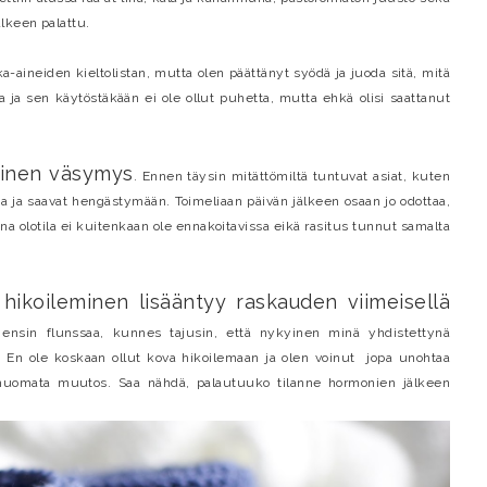
lkeen palattu.
a-aineiden kieltolistan, mutta olen päättänyt syödä ja juoda sitä, mitä
ta ja sen käytöstäkään ei ole ollut puhetta, mutta ehkä olisi saattanut
sinen väsymys
. Ennen täysin mitättömiltä tuntuvat asiat, kuten
 ja saavat hengästymään. Toimeliaan päivän jälkeen osaan jo odottaa,
na olotila ei kuitenkaan ole ennakoitavissa eikä rasitus tunnut samalta
hikoileminen lisääntyy raskauden viimeisellä
ä
a ensin flunssaa, kunnes tajusin, että nykyinen minä yhdistettynä
. En ole koskaan ollut kova hikoilemaan ja olen voinut jopa unohtaa
 huomata muutos. Saa nähdä, palautuuko tilanne hormonien jälkeen