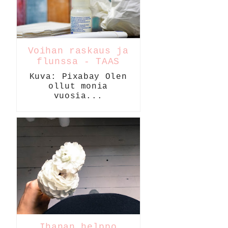
Voihan raskaus ja
flunssa - TAAS
Kuva: Pixabay Olen
ollut monia
vuosia...
Ihanan helppo