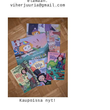
elämään.
viherjuuria@gmail.com
Kaupoissa nyt!