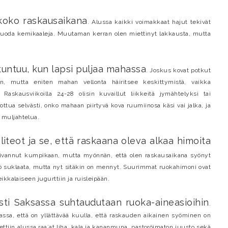
 koko raskausaikana
. Alussa kaikki voimakkaat hajut tekivät
se tuoda kemikaaleja. Muutaman kerran olen miettinyt lakkausta, mutta
tuntuu, kun lapsi puljaa mahassa
. Joskus kovat potkut
on, mutta eniten mahan vellonta häiritsee keskittymistä, vaikka
askausviikoilla 24-28 olisin kuvaillut liikkeitä jymähtelyksi tai
ttua selvästi, onko mahaan piirtyvä kova ruumiinosa käsi vai jalka, ja
 muljahtelua.
liteot ja se, että raskaana oleva alkaa himoita
aivannut kumpikaan, mutta myönnän, että olen raskausaikana syönyt
suklaata, mutta nyt sitäkin on mennyt. Suurimmat ruokahimoni ovat
ikkalaiseen jugurttiin ja ruisleipään.
sti Saksassa suhtaudutaan ruoka-aineasioihin
.
iassa, että on yllättävää kuulla, että raskauden aikainen syöminen on
ttiin alussa raa´at liha, kala ja kananmuna, pastoröimaton juusto sekä