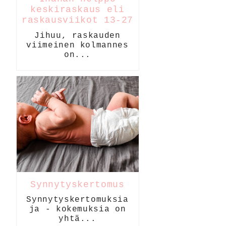
keskiraskaus eli
raskausviikot 13-27
Jihuu, raskauden
viimeinen kolmannes
on...
Synnytyskertomus
Synnytyskertomuksia
ja - kokemuksia on
yhtä...