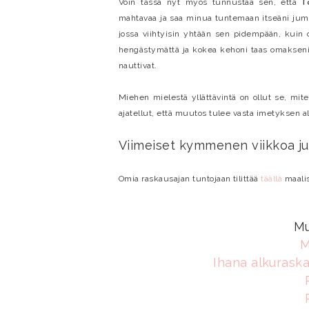
r
Voin tässä nyt myös tunnustaa sen, että
mahtavaa ja saa minua tuntemaan itseäni jumal
jossa viihtyisin yhtään sen pidempään, kuin 
hengästymättä ja kokea kehoni taas omakseni.
nauttivat.
Miehen mielestä yllättävintä on ollut se, mit
ajatellut, että muutos tulee vasta imetyksen ale
Viimeiset kymmenen viikkoa ju
Omia raskausajan tuntojaan tilittää
täällä
maalis
Mu
M
Ihana alkurask