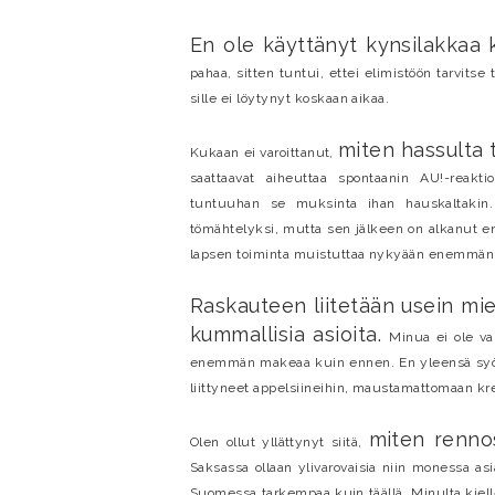
En ole käyttänyt kynsilakkaa
pahaa, sitten tuntui, ettei elimistöön tarvit
sille ei löytynyt koskaan aikaa.
miten hassulta 
Kukaan ei varoittanut,
saattaavat aiheuttaa spontaanin AU!-reakti
tuntuuhan se muksinta ihan hauskaltakin. R
tömähtelyksi, mutta sen jälkeen on alkanut ero
lapsen toiminta muistuttaa nykyään enemmän
Raskauteen liitetään usein mie
kummallisia asioita.
Minua ei ole v
enemmän makeaa kuin ennen. En yleensä syö 
liittyneet appelsiineihin, maustamattomaan kre
miten renno
Olen ollut yllättynyt siitä,
Saksassa ollaan ylivarovaisia niin monessa as
Suomessa tarkempaa kuin täällä. Minulta kielle