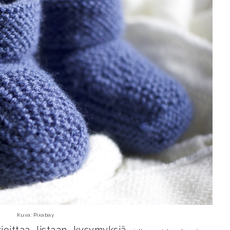
Kuva: Pixabay
rjoittaa listaan kysymyksiä