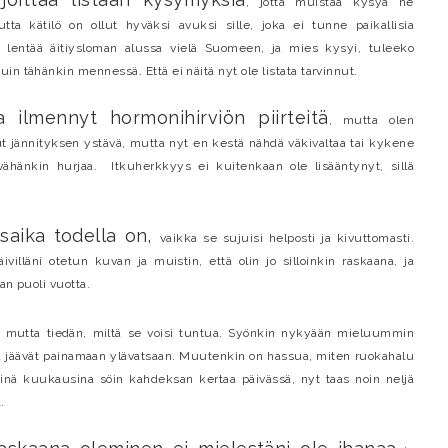
, jotta muistaa kysyä ne
ta kätilö on ollut hyväksi avuksi sille, joka ei tunne paikallisia
o lentää äitiysloman alussa vielä Suomeen, ja mies kysyi, tuleeko
n tähänkin mennessä. Että ei näitä nyt ole listata tarvinnut.
 ilmennyt hormonihirviön piirteitä
, mutta olen
ut jännityksen ystävä, mutta nyt en kestä nähdä väkivaltaa tai kykene
vähänkin hurjaa. Itkuherkkyys ei kuitenkaan ole lisääntynyt, sillä
usaika todella on,
vaikka se sujuisi helposti ja kivuttomasti.
illäni otetun kuvan ja muistin, että olin jo silloinkin raskaana, ja
san puoli vuotta.
, mutta tiedän, miltä se voisi tuntua. Syönkin nykyään mieluummin
ka jäävät painamaan ylävatsaan. Muutenkin on hassua, miten ruokahalu
inä kuukausina söin kahdeksan kertaa päivässä, nyt taas noin neljä
.