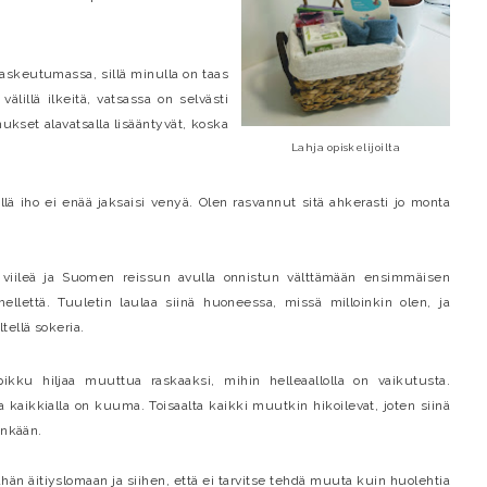
laskeutumassa, sillä minulla on taas
lillä ilkeitä, vatsassa on selvästi
kset alavatsalla lisääntyvät, koska
Lahja opiskelijoilta
llä iho ei enää jaksaisi venyä. Olen rasvannut sitä ahkerasti jo monta
n viileä ja Suomen reissun avulla onnistun välttämään ensimmäisen
ellettä. Tuuletin laulaa siinä huoneessa, missä milloinkin olen, ja
ellä sokeria.
ikku hiljaa muuttua raskaaksi, mihin helleaallolla on vaikutusta.
ikkialla on kuuma. Toisaalta kaikki muutkin hikoilevat, joten siinä
enkään.
ähän äitiyslomaan ja siihen, että ei tarvitse tehdä muuta kuin huolehtia