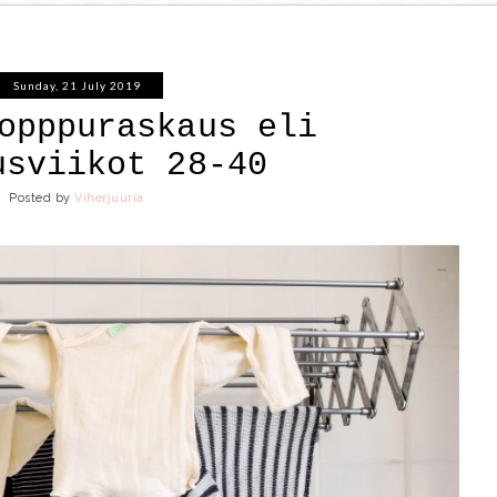
Sunday, 21 July 2019
opppuraskaus eli
usviikot 28-40
Posted by
Viherjuuria