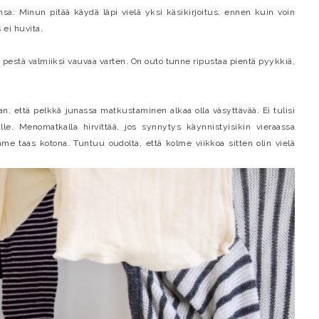
sa: Minun pitää käydä läpi vielä yksi käsikirjoitus, ennen kuin voin
s ei huvita.
 pestä valmiiksi vauvaa varten. On outo tunne ripustaa pientä pyykkiä,
että pelkkä junassa matkustaminen alkaa olla väsyttävää. Ei tulisi
e. Menomatkalla hirvittää, jos synnytys käynnistyisikin vieraassa
me taas kotona. Tuntuu oudolta, että kolme viikkoa sitten olin vielä