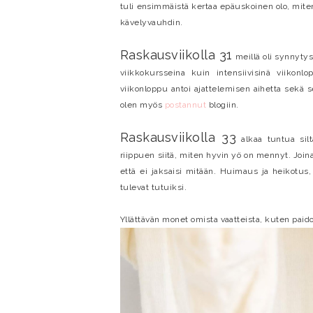
tuli ensimmäistä kertaa epäuskoinen olo, mite
kävelyvauhdin.
Raskausviikolla 31
meillä oli synnytys
viikkokursseina kuin intensiivisinä viikonl
viikonloppu antoi ajattelemisen aihetta sekä s
olen myös
postannut
blogiin.
Raskausviikolla 33
alkaa tuntua silt
riippuen siitä, miten hyvin yö on mennyt. Join
että ei jaksaisi mitään. Huimaus ja heikotus
tulevat tutuiksi.
Yllättävän monet omista vaatteista, kuten paid