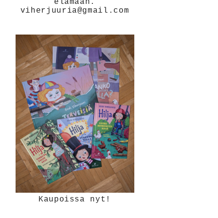
elämään.
viherjuuria@gmail.com
Kaupoissa nyt!