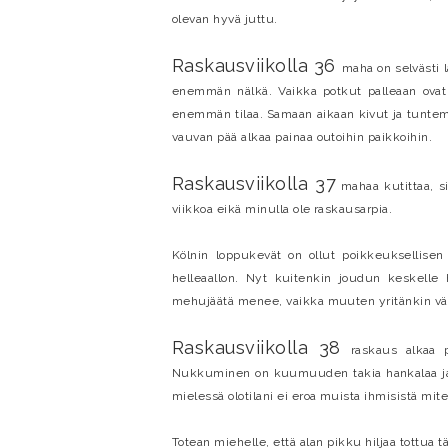
olevan hyvä juttu.
Raskausviikolla 36
maha on selvästi 
enemmän nälkä. Vaikka potkut palleaan ovat vä
enemmän tilaa. Samaan aikaan kivut ja tuntemu
vauvan pää alkaa painaa outoihin paikkoihin.
Raskausviikolla 37
mahaa kutittaa, si
viikkoa eikä minulla ole raskausarpia.
Kölnin loppukevät on ollut poikkeuksellise
helleaallon. Nyt kuitenkin joudun keskelle h
mehujäätä menee, vaikka muuten yritänkin vält
Raskausviikolla 38
raskaus alkaa p
Nukkuminen on kuumuuden takia hankalaa ja ka
mielessä olotilani ei eroa muista ihmisistä mit
Totean miehelle, että alan pikku hiljaa tottua t