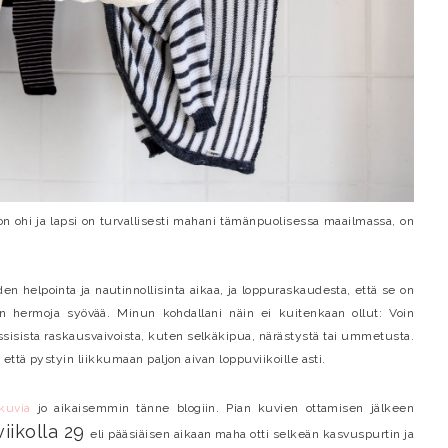
 ohi ja lapsi on turvallisesti mahani tämänpuolisessa maailmassa, on
n helpointa ja nautinnollisinta aikaa, ja loppuraskaudesta, että se on
än hermoja syövää. Minun kohdallani näin ei kuitenkaan ollut: Voin
lassisista raskausvaivoista, kuten selkäkipua, närästystä tai ummetusta.
että pystyin liikkumaan paljon aivan loppuviikoille asti.
kuvia
jo aikaisemmin tänne blogiin. Pian kuvien ottamisen jälkeen
iikolla 29
eli pääsiäisen aikaan maha otti selkeän kasvuspurtin ja