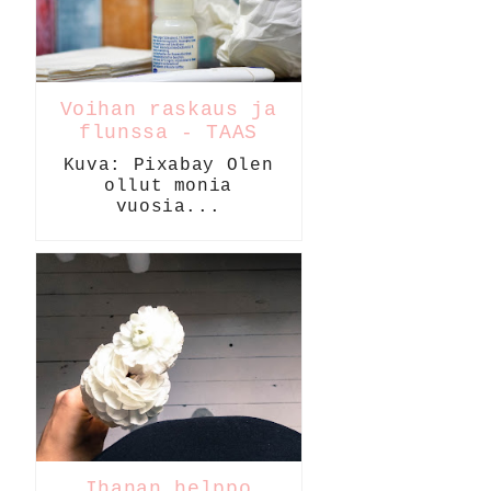
Voihan raskaus ja
flunssa - TAAS
Kuva: Pixabay Olen
ollut monia
vuosia...
Ihanan helppo