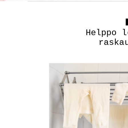
Helppo l
raska