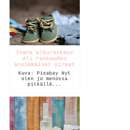
Ihana alkuraskaus
eli raskauden
ensimmäiset oireet
Kuva: Pixabay Nyt
olen jo menossa
pitkällä...