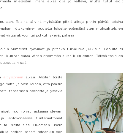
Omasta mielestäni maha alkaa olla jo valtava, mutta tutut äidit
ta.
ukaan. Toisina päivinä mylsätään pitkiä aikoja pitkin päivää, toisina
 mahan hölskyminen puolelta toiselle epämääräisten muksahtelujen
uvat virtsarakkoon tai potkut iskevät palleaan.
öihin viimeiset työviikot ja pitääkö turvautua julkisiin. Lopulta ei
lleen, kunhan varaa vähän enemmän aikaa kuin ennen. Töissä tosin en
uosiolla hissiä.
sa
äitiysloman
alkua. Aloitan töistä
lmitta, ja olen iloinen, että pääsin
ata, tapaamaan perhettä ja ystäviä
hmiset huomioivat raskaana olevan.
a ja lentokoneessa tuntemattomat
le tai sieltä alas. Huomaan usein
vaikka hetken päästä toteankin sen