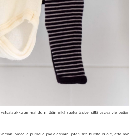
i vatsalaukkuun mahdu mitään eikä ruoka laske, sillä vauva vie paljon
tsani oikealla puolella pää alaspäin, joten sitä huolta ei ole, että hän