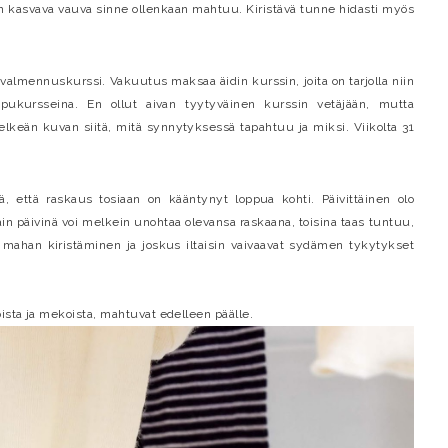
n kasvava vauva sinne ollenkaan mahtuu. Kiristävä tunne hidasti myös
valmennuskurssi. Vakuutus maksaa äidin kurssin, joita on tarjolla niin
oppukursseina. En ollut aivan tyytyväinen kurssin vetäjään, mutta
elkeän kuvan siitä, mitä synnytyksessä tapahtuu ja miksi. Viikolta 31
ä, että raskaus tosiaan on kääntynyt loppua kohti. Päivittäinen olo
ain päivinä voi melkein unohtaa olevansa raskaana, toisina taas tuntuu,
, mahan kiristäminen ja joskus iltaisin vaivaavat sydämen tykytykset
oista ja mekoista, mahtuvat edelleen päälle.