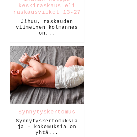
keskiraskaus eli
raskausviikot 13-27
Jihuu, raskauden
viimeinen kolmannes
on...
Synnytyskertomus
Synnytyskertomuksia
ja - kokemuksia on
yhtä...