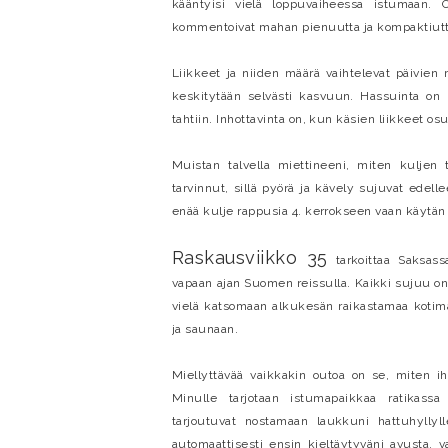
kääntyisi vielä loppuvaiheessa istumaan. 
kommentoivat mahan pienuutta ja kompaktiut
Liikkeet ja niiden määrä vaihtelevat päivien m
keskitytään selvästi kasvuun. Hassuinta on
tahtiin. Inhottavinta on, kun käsien liikkeet os
Muistan talvella miettineeni, miten kuljen t
tarvinnut, sillä pyörä ja kävely sujuvat ede
enää kulje rappusia 4. kerrokseen vaan käytän s
Raskausviikko 35
tarkoittaa Saksas
vapaan ajan Suomen reissulla. Kaikki sujuu onge
vielä katsomaan alkukesän raikastamaa kotima
ja saunaan.
Miellyttävää vaikkakin outoa on se, miten i
Minulle tarjotaan istumapaikkaa ratikass
tarjoutuvat nostamaan laukkuni hattuhyllyl
automaattisesti ensin kieltäytyväni avusta, 