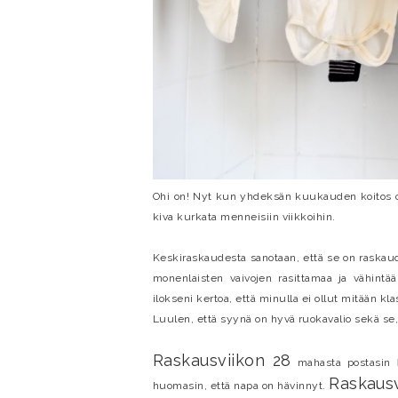
Ohi on! Nyt kun yhdeksän kuukauden koitos on
kiva kurkata menneisiin viikkoihin.
Keskiraskaudesta sanotaan, että se on raskaude
monenlaisten vaivojen rasittamaa ja vähintä
ilokseni kertoa, että minulla ei ollut mitään k
Luulen, että syynä on hyvä ruokavalio sekä se, 
Raskausviikon 28
mahasta postasin
Raskausv
huomasin, että napa on hävinnyt.