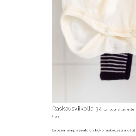
Raskausviikolla 34
tuntuu siltä, ette
tilaa.
Lapsen lempiasento on koko raskausajan ollut va